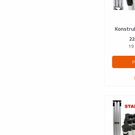
Konstru
22
19
P