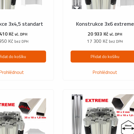
kce 3x4,5 standart
Konstrukce 3x6 extreme
 410 Kč
20 933 Kč
vč. DPH
vč. DPH
950 Kč
17 300 Kč
bez DPH
bez DPH
řidat do košíku
Přidat do košíku
Prohlédnout
Prohlédnout