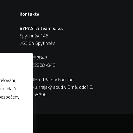
Kontakty
VYRASTA team s.r.o.
Spytihněv 145
763 64 Spytihněv
IČ:
28287843
DIČ:
CZ28287843
Zápis dle § 13a obchodního
pšování,
zákoníku:Krajský soud v Brně, oddíl C,
vložka 58796
abezpečeny