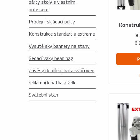
párty stoly s vlastním
potiskem
Prodejní skládací pulty
Konstru
Konstrukce standart a extreme
8
6 
Vysuté sky bannery na stany
Sedací vaky bean bag
P
Závěsy do dílen, hal a svářoven
reklamní lehátka a židle
Svatební stan