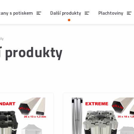
tany s potiskem
Další produkty
Plachtoviny
kty
í produkty