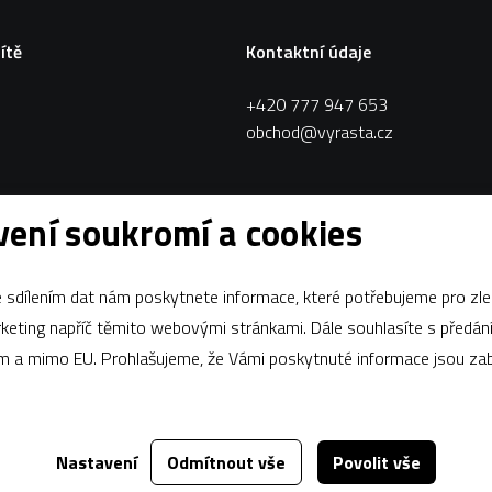
sítě
Kontaktní údaje
+420 777 947 653
obchod@vyrasta.cz
ení soukromí a cookies
sdílením dat nám poskytnete informace, které potřebujeme pro zle
apříč těmito webovými stránkami. Dále souhlasíte s předáním údajů
ám a mimo EU. Prohlašujeme, že Vámi poskytnuté informace jsou z
Nastavení
Odmítnout vše
Povolit vše
Za tímto webem stojí
dgstudio.