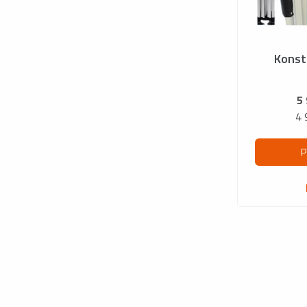
Konst
5
4 
P