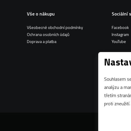
Vše o nákupu
Sociální 
Všeobecné obchodní podmínky
Facebook
Ochrana osobních údajů
Instagram
Doprava a platba
YouTube
Nastav
Souhlasem se 
analýzu a marketing n
třetím stran
proti zneužití.