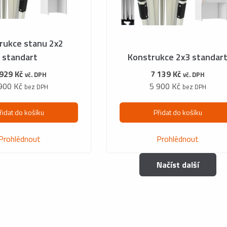
rukce stanu 2x2
standart
Konstrukce 2x3 standar
 929 Kč
7 139 Kč
vč. DPH
vč. DPH
900 Kč
5 900 Kč
bez DPH
bez DPH
řidat do košíku
Přidat do košíku
Prohlédnout
Prohlédnout
Načíst další