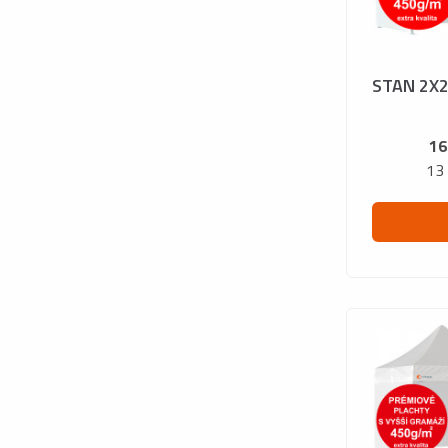
STAN 2X
16
13