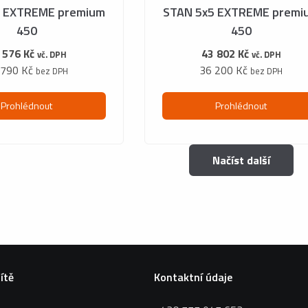
4 EXTREME premium
STAN 5x5 EXTREME premi
450
450
 576 Kč
43 802 Kč
vč. DPH
vč. DPH
 790 Kč
36 200 Kč
bez DPH
bez DPH
Prohlédnout
Prohlédnout
Načíst další
sítě
Kontaktní údaje