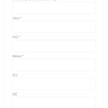
Ulice
*
PSČ
*
Město
*
IČO
DIČ