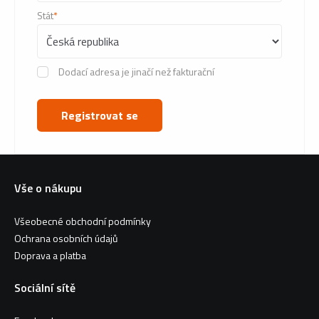
Stát
*
Dodací adresa je jinačí než fakturační
Jméno a příjmení (název firmy)
*
Registrovat se
Ulice
*
Vše o nákupu
PSČ
*
Všeobecné obchodní podmínky
Ochrana osobních údajů
Doprava a platba
Město
*
Sociální sítě
Stát