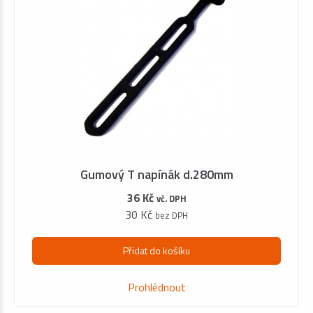
Gumový T napínák d.280mm
36 Kč
vč. DPH
30 Kč
bez DPH
Přidat do košíku
Prohlédnout