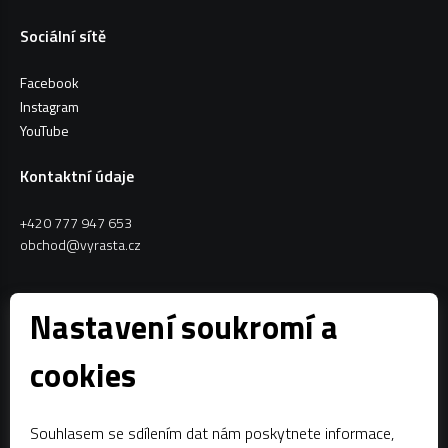
Sociální sítě
Facebook
Instagram
YouTube
Kontaktní údaje
+420 777 947 653
obchod@vyrasta.cz
Kontakty
Nastavení soukromí a
VYRASTA team s.r.o.
cookies
Spytihněv 145
763 64 Spytihněv
Souhlasem se sdílením dat nám poskytnete informace,