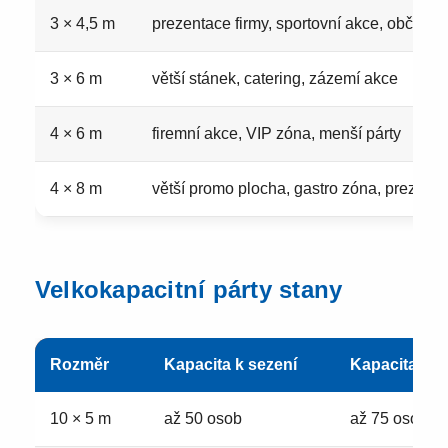
3 × 4,5 m
prezentace firmy, sportovní akce, občerstv
3 × 6 m
větší stánek, catering, zázemí akce
4 × 6 m
firemní akce, VIP zóna, menší párty
4 × 8 m
větší promo plocha, gastro zóna, prezent
Velkokapacitní párty stany
Rozměr
Kapacita k sezení
Kapacita ke 
10 × 5 m
až 50 osob
až 75 osob