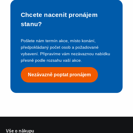
Chcete nacenit pronájem
stanu?
Pošlete nám termín akce, místo konání,
předpokládaný počet osob a požadované
vybavení. Připravíme vám nezávaznou nabídku
přesně podle rozsahu vaší akce.
Nezávazně poptat pronájem
Vše o nákupu