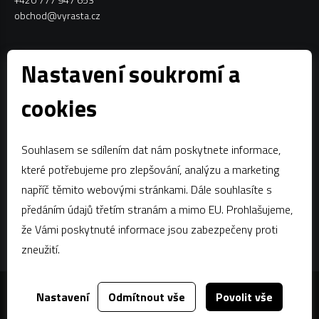
obchod@vyrasta.cz
Kontakty
Nastavení soukromí a
VYRASTA team s.r.o.
cookies
Spytihněv 145
763 64 Spytihněv
Souhlasem se sdílením dat nám poskytnete informace,
IČ:
28287843
které potřebujeme pro zlepšování, analýzu a marketing
DIČ:
CZ28287843
napříč těmito webovými stránkami. Dále souhlasíte s
předáním údajů třetím stranám a mimo EU. Prohlašujeme,
Zápis dle § 13a obchodního zákoníku:Krajský soud v Brně, oddíl C,
vložka 58796
že Vámi poskytnuté informace jsou zabezpečeny proti
zneužití.
Nastavení
Odmítnout vše
Povolit vše
Za tímto webem stojí
dgstudio.