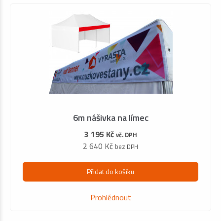
6m nášivka na límec
3 195 Kč
vč. DPH
2 640 Kč
bez DPH
Přidat do košíku
Prohlédnout