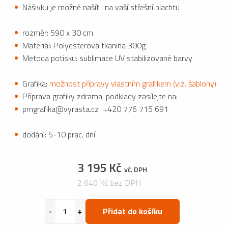
Nášivku je možné našít i na vaší střešní plachtu
rozměr: 590 x 30 cm
Materiál: Polyesterová tkanina 300g
Metoda potisku: sublimace UV stabilizované barvy
Grafika:
možnost přípravy vlastním grafikem (viz. šablony)
Příprava grafiky zdrama, podklady zasílejte na:
pmgrafika@vyrasta.cz +420 776 715 691
dodání: 5-10 prac. dní
3 195 Kč
vč. DPH
2 640 Kč bez DPH
Přidat do košíku