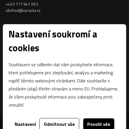
+420 777 947 653
obchod@vyrasta.cz
Kontakty
Nastavení soukromí a
VYRASTA team s.r.o.
cookies
Spytihněv 145
763 64 Spytihněv
Souhlasem se sdílením dat nám poskytnete informace,
IČ:
28287843
které potřebujeme pro zlepšování, analýzu a marketing
DIČ:
CZ28287843
napříč těmito webovými stránkami. Dále souhlasíte s
předáním údajů třetím stranám a mimo EU. Prohlašujeme,
Zápis dle § 13a obchodního zákoníku:Krajský soud v Brně, oddíl C,
vložka 58796
že Vámi poskytnuté informace jsou zabezpečeny proti
zneužití.
Nastavení
Odmítnout vše
Povolit vše
Za tímto webem stojí
dgstudio.