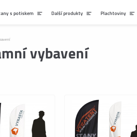
tany s potiskem
Další produkty
Plachtoviny
bavení
amní vybavení