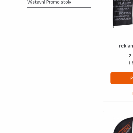
Výstavní Promo stoly
reklam
2
1 
P