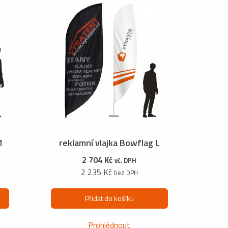
M
reklamní vlajka Bowflag L
2 704 Kč
vč. DPH
2 235 Kč
bez DPH
Přidat do košíku
Prohlédnout