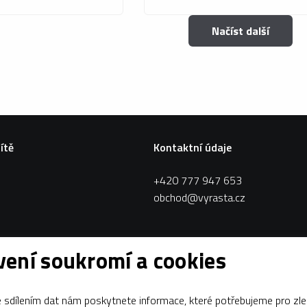
Načíst další
sítě
Kontaktní údaje
+420 777 947 653
obchod@vyrasta.cz
ení soukromí a cookies
sdílením dat nám poskytnete informace, které potřebujeme pro zle