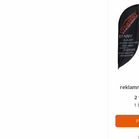
reklamn
2
1 
P