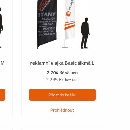
á M
reklamní vlajka Basic šikmá L
2 704 Kč
vč. DPH
2 235 Kč
bez DPH
Přidat do košíku
Prohlédnout