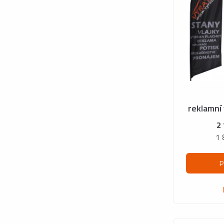
reklamní 
2
1 
P