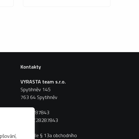
Kontakty
VYRASTA team s.r.o.
Spytihněv 145
763 64 Spytihněv
IČ:
28287843
DIČ:
CZ28287843
Zápis dle § 13a obchodního
pšování,