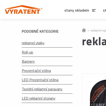
stany skladem
s
reklamní vy
PODOBNÉ KATEGORIE
rekl
reklamní vlajky
Roll-up
Bannery
Prezentační stěna
LED Prezentační stěna
Textilní reklamní paravany
LED reklamní stojany