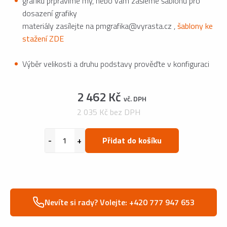
grafiku přpravíme my, nebo vám zašleme šablonu pro
dosazení grafiky
materiály zasílejte na pmgrafika@vyrasta.cz ,
šablony ke
stažení ZDE
Výběr velikosti a druhu podstavy prověďte v konfiguraci
2 462 Kč
vč. DPH
2 035 Kč bez DPH
Přidat do košíku
Nevíte si rady? Volejte: +420 777 947 653