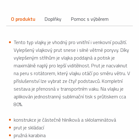
O produktu
Doplňky
Pomoc s výběrem
Tento typ vlajky je vhodný pro vnitřní i venkovní použití.
Vylepšený vlajkový prut snese i silné větrné poryvy. Díky
vylepšeným střihům je vlajka poddajná a potisk je
maximálně naplý pro lepší viditělnost. Prut je nacvaknut
na peru s rotátorem, který vlajku otáčí po směru větru. V
příslušenství lze vybrat ze čtyř podstavců. Kompletní
sestava je přenosná v transportním vaku. Na vlajku je
aplikován jednostranný sublimační tisk s průtiskem cca
80%.
konstrukce je částečně hliníková a sklolaminátová
prut je skládací
pružná karabina