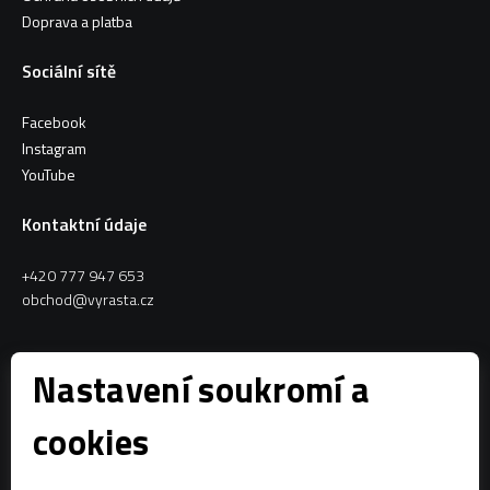
Doprava a platba
Sociální sítě
Facebook
Instagram
YouTube
Kontaktní údaje
+420 777 947 653
obchod@vyrasta.cz
Kontakty
Nastavení soukromí a
VYRASTA team s.r.o.
cookies
Spytihněv 145
763 64 Spytihněv