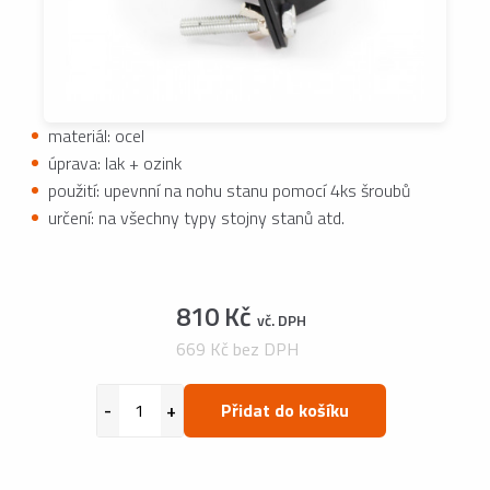
materiál: ocel
úprava: lak + ozink
použití: upevnní na nohu stanu pomocí 4ks šroubů
určení: na všechny typy stojny stanů atd.
810 Kč
vč. DPH
669 Kč bez DPH
Přidat do košíku