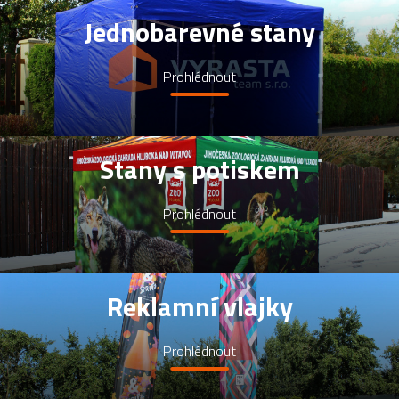
Jednobarevné stany
Prohlédnout
Stany s potiskem
Prohlédnout
Reklamní vlajky
Prohlédnout