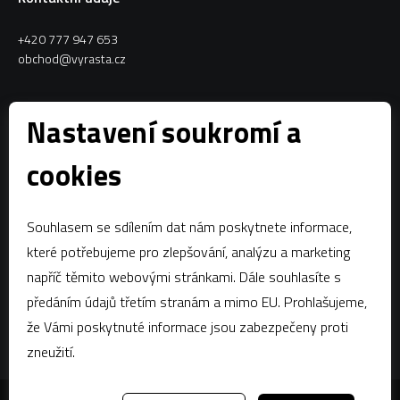
+420 777 947 653
obchod@vyrasta.cz
Kontakty
Nastavení soukromí a
VYRASTA team s.r.o.
cookies
Spytihněv 145
763 64 Spytihněv
Souhlasem se sdílením dat nám poskytnete informace,
IČ:
28287843
které potřebujeme pro zlepšování, analýzu a marketing
DIČ:
CZ28287843
napříč těmito webovými stránkami. Dále souhlasíte s
předáním údajů třetím stranám a mimo EU. Prohlašujeme,
Zápis dle § 13a obchodního zákoníku:Krajský soud v Brně, oddíl C,
vložka 58796
že Vámi poskytnuté informace jsou zabezpečeny proti
zneužití.