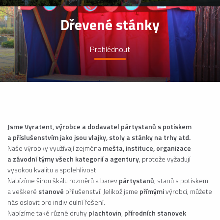
Dřevené stánky
Prohlédnout
Jsme Vyratent, výrobce a dodavatel pártystanů s potiskem
a příslušenstvím jako jsou vlajky, stoly a stánky na trhy atd.
Naše výrobky využívají zejména
mešta, instituce, organizace
a závodní týmy všech kategorií a agentury
, protože vyžadují
vysokou kvalitu a spolehlivost.
Nabízíme širou škálu rozměrů a barev
pártystanů
, stanů s potiskem
a veškeré
stanové
přílušenství. Jelikož jsme
přímými
výrobci, můžete
nás oslovit pro individulní řešení.
Nabízíme také různé druhy
plachtovin
,
přírodních stanovek