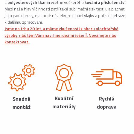
a
polyesterových tkanin
včetně veškerého
kování a příslušenství.
Mezi naše hlavní činnosti patří také sublimační tisk textilu a plachet
jako jsou ubrusy, elastické návleky, reklmaní vlajky a potisk metráže
k dalšímu zpracování.
Jsme na trhu 20 let, a máme zkušenosti z oboru plachtařské
výroby, náš tým Vám navrhne ideální řešenÍ. Neváhejte nás
kontaktovat.
Kvalitní
Rychlá
Snadná
materiály
doprava
montáž