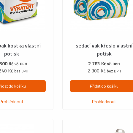
vak kostka vlastní
sedací vak křeslo vlastní
potisk
potisk
 500 Kč
2 783 Kč
vč. DPH
vč. DPH
240 Kč
2 300 Kč
bez DPH
bez DPH
řidat do košíku
Přidat do košíku
Prohlédnout
Prohlédnout