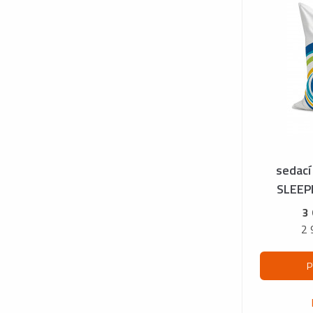
sedací
SLEEPE
3
2 
P