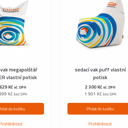
 vak megapolštář
sedací vak puff vlastní
R vlastní potisk
potisk
 629 Kč
2 300 Kč
vč. DPH
vč. DPH
999 Kč
1 901 Kč
bez DPH
bez DPH
řidat do košíku
Přidat do košíku
Prohlédnout
Prohlédnout