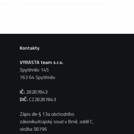
Kontakty
VYRASTA team s.r.o.
Spytihněv 145
763 64 Spytihněv
IČ:
28287843
DIČ:
CZ28287843
Zápis dle § 13a obchodního
zákoníku:Krajský soud v Brně, oddíl C,
vložka 58796