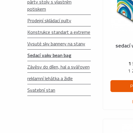
párty stoly s vlastním
potiskem
Prodejní skládací pulty
Konstrukce standart a extreme
Vysuté sky bannery na stany
sedací 
Sedací vaky bean bag
1
Závěsy do dílen, hal a svářoven
1 
reklamní lehátka a židle
P
Svatební stan