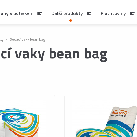
tany s potiskem
Další produkty
Plachtoviny
kty
Sedací vaky bean bag
cí vaky bean bag