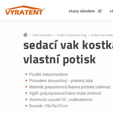
stany skladem
s
Další produkty
Sedací vaky bean bag
sedací vak kostk
sedací vak kostk
vlastní potisk
Použití: indoor/outdoor
Provedení: dvouvrstvý - pratelný obal
Materiál: polyesterová tkanina potisklá sublimací
Výplň: polystyrenová frakce hrubé zrnitosti
Vlastnosti: vysoké UV , voděodolnost
Rozměr: 70x70x70 cm