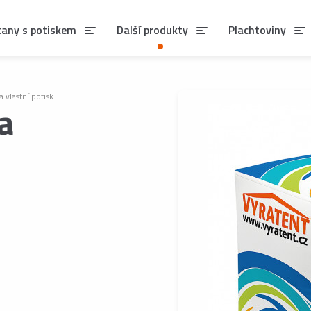
tany s potiskem
Další produkty
Plachtoviny
a vlastní potisk
a