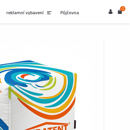
0
Uživatel
Košík
reklamní vybavení
Půjčovna