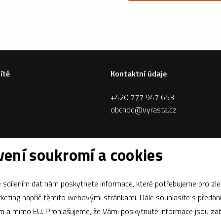
sítě
Kontaktní údaje
+420 777 947 653
obchod@vyrasta.cz
ení soukromí a cookies
sdílením dat nám poskytnete informace, které potřebujeme pro zle
apříč těmito webovými stránkami. Dále souhlasíte s předáním údajů
ám a mimo EU. Prohlašujeme, že Vámi poskytnuté informace jsou z