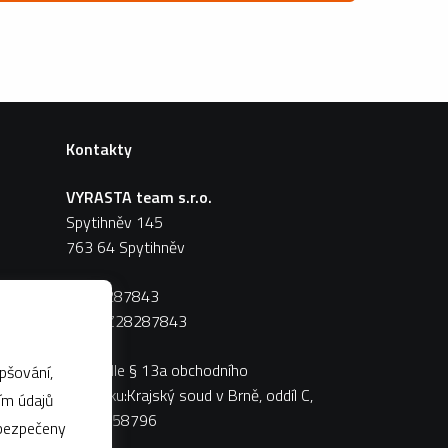
Kontakty
VYRASTA team s.r.o.
Spytihněv 145
763 64 Spytihněv
IČ:
28287843
DIČ:
CZ28287843
Zápis dle § 13a obchodního
pšování,
zákoníku:Krajský soud v Brně, oddíl C,
vložka 58796
abezpečeny