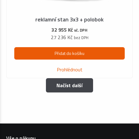
reklamní stan 3x3 + polobok
32 955 Kč
vč. DPH
27 236 Kč
bez DPH
Přidat do košíku
Prohlédnout
Načíst další
Vše o nákupu