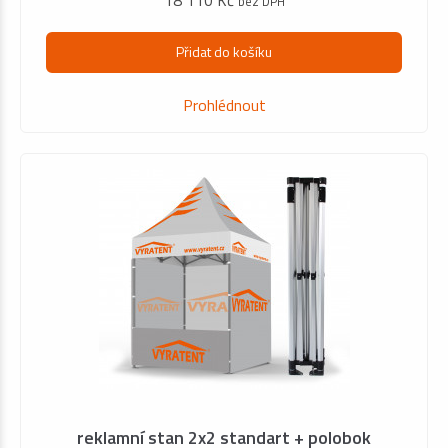
18 110 Kč
bez DPH
Přidat do košíku
Prohlédnout
reklamní stan 2x2 standart + polobok