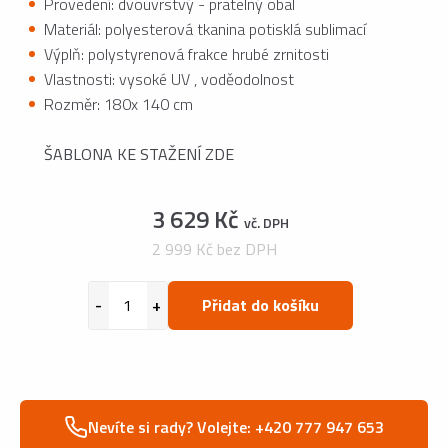
Provedení: dvouvrstvý - pratelný obal
Materiál: polyesterová tkanina potisklá sublimací
Výplň: polystyrenová frakce hrubé zrnitosti
Vlastnosti: vysoké UV , voděodolnost
Rozměr: 180x 140 cm
ŠABLONA KE STAŽENÍ ZDE
3 629 Kč
vč. DPH
2 999 Kč bez DPH
Přidat do košíku
Nevíte si rady? Volejte: +420 777 947 653