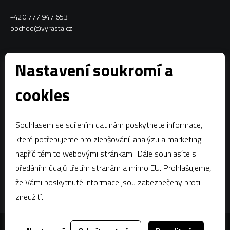
+420 777 947 653
obchod@vyrasta.cz
Kontakty
Nastavení soukromí a
VYRASTA team s.r.o.
cookies
Spytihněv 145
763 64 Spytihněv
Souhlasem se sdílením dat nám poskytnete informace,
IČ:
28287843
které potřebujeme pro zlepšování, analýzu a marketing
DIČ:
CZ28287843
napříč těmito webovými stránkami. Dále souhlasíte s
předáním údajů třetím stranám a mimo EU. Prohlašujeme,
Zápis dle § 13a obchodního zákoníku:Krajský soud v Brně, oddíl C,
vložka 58796
že Vámi poskytnuté informace jsou zabezpečeny proti
zneužití.