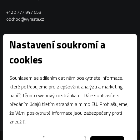
+420 777 947 653
obchod@vyrasta.cz
Kontakty
Nastavení soukromí a
VYRASTA team s.r.o.
cookies
Spytihněv 145
763 64 Spytihněv
Souhlasem se sdílením dat nám poskytnete informace,
IČ:
28287843
které potřebujeme pro zlepšování, analýzu a marketing
DIČ:
CZ28287843
napříč těmito webovými stránkami. Dále souhlasíte s
předáním údajů třetím stranám a mimo EU. Prohlašujeme,
Zápis dle § 13a obchodního zákoníku:Krajský soud v Brně, oddíl C,
vložka 58796
že Vámi poskytnuté informace jsou zabezpečeny proti
zneužití.