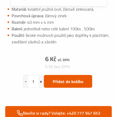
Materiál:
kvlalitní pružná ocel, žárově zinkovaná,
Povrchová úprava:
žárový zinek
Rozměr:
40 mm x 4 mm
Balení:
jednotlivě nebo celé balení 100ks , 500ks
Použití:
široké možnosti použití jako doplňky k plachtám,
zavěšení závěsů a zástěn
6 Kč
vč. DPH
5 Kč bez DPH
Přidat do košíku
Nevíte si rady? Volejte: +420 777 947 653