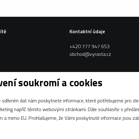
sítě
Kontaktní údaje
+420 777 947 653
obchod@vyrasta.cz
ení soukromí a cookies
sdílením dat nám poskytnete informace, které potřebujeme pro zle
apříč těmito webovými stránkami. Dále souhlasíte s předáním údajů
ám a mimo EU. Prohlašujeme, že Vámi poskytnuté informace jsou z