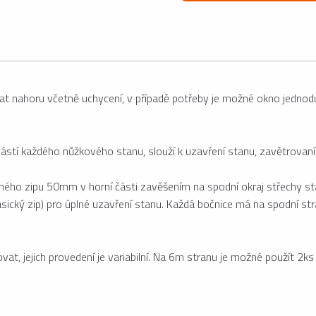
at nahoru včetně uchycení, v případě potřeby je možné okno jednoduš
stí každého nůžkového stanu, slouží k uzavření stanu, zavětrovaní a
hého zipu 50mm v horní části zavěšením na spodní okraj střechy sta
asický zip) pro úplné uzavření stanu. Každá bočnice má na spodní s
at, jejich provedení je variabilní. Na 6m stranu je možné použít 2