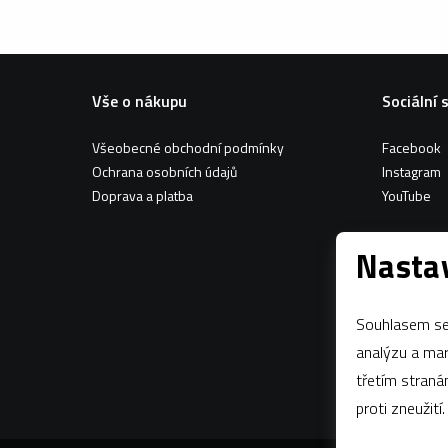
Vše o nákupu
Sociální 
Všeobecné obchodní podmínky
Facebook
Ochrana osobních údajů
Instagram
Doprava a platba
YouTube
Nastav
Souhlasem se 
analýzu a marketing n
třetím stran
proti zneužití.