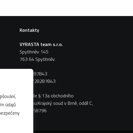
Kontakty
VYRASTA team s.r.o.
Spytihněv 145
763 64 Spytihněv
IČ:
28287843
DIČ:
CZ28287843
Zápis dle § 13a obchodního
pšování,
zákoníku:Krajský soud v Brně, oddíl C,
vložka 58796
abezpečeny