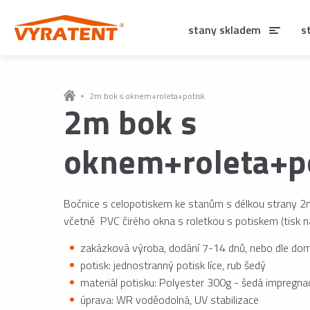
stany skladem
s
2m bok s oknem+roleta+potisk
2m bok s
oknem+roleta+p
Bočnice s celopotiskem ke stanům s délkou strany 2
včetně PVC čirého okna s roletkou s potiskem (tisk n
zakázková výroba, dodání 7-14 dnů, nebo dle dom
potisk: jednostranný potisk líce, rub šedý
materiál potisku: Polyester 300g - šedá impregna
úprava: WR voděodolná, UV stabilizace