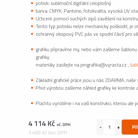
potisk: sublimační digitální celoplošný
barva: CMYK, Pantone, fotokvalita, vysoká UV stab
Uchcení: pomocí suchých zipů zavěšení na konstru
Tento typ potisku nelze mechanicky poškodit, je 
ochranný okopový PVC pás ve spodní částí pro vě
grafiku připravíme my, nebo vám zašleme šablonu
grafiky
materiály zasílejte na pmgrafika@vyrasta.cz ,
šab
Základní grafické práce jsou u nás ZDARMA, naše st
Před výrobou zašleme náhled grafiky ke kontrole 
Plachtu vyrobíme i na vaší konstrukci, kterou ale 
4 114 Kč
vč. DPH
Př
3 400 Kč bez DPH