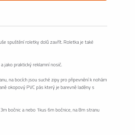
e spuštění roletky dolů zavřít. Roletka je také
 jako praktický reklamní nosič.
nu, na bocích jsou suché zipy pro připevnění k nohám
traně okopový PVC pás který je barevně laděny s
ks 3m bočnic a nebo 1kus 6m bočnice, na 8m stranu