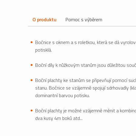
O produktu
Pomoc s výběrem
Bočnice s oknem a s roletkou, která se dá vyrolov
potisklá.
Boční díly k nůžkovým stanům jsou důležitou součá
Boční plachty ke stanům se připevňují pomocí suc
stanu. Bočnice se vzájemně spojují sdrhovadly (kl
dominantní barvou potisku.
Boční plachty je možné vzájemně měnit a kombinov
dva kusy 4m boků atd...