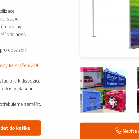
ilizace
kci stanu
otěruodolný
tší odolnost.
 pro dosazení
lony ke stažení ZDE
udio je k dispozici.
a odosouhlasení.
potřebujeme zaměřit.
idat do košíku
Nevíte 