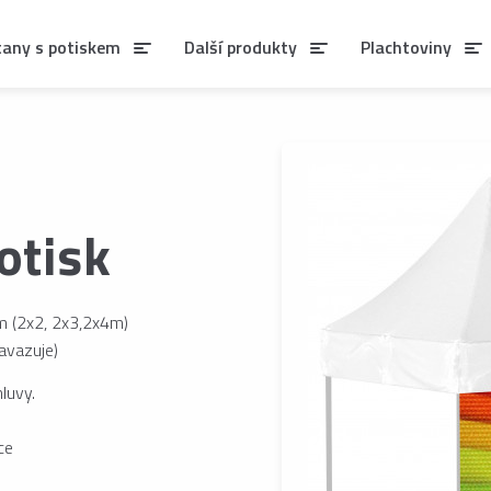
tany s potiskem
Další produkty
Plachtoviny
otisk
m (2x2, 2x3,2x4m)
avazuje)
luvy.
ce