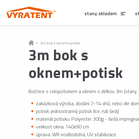
stany skladem
s
3m bok s oknem+potisk
3m bok s
oknem+potisk
Bočnice s celopotiskem a oknem s délkou 3m (stany 3
zakázková výroba, dodání 7-14 dnů, nebo dle dom
potisk: jednostranný potisk líce, rub šedý
materiál potisku: Polyester 300g - šedá impregna
velikost okna: 140x90 cm
úprava: WR voděodolná, UV stabilizace