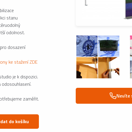
ilizace
kci stanu
otěruodolný
tší odolnost.
 pro dosazení
lony ke stažení ZDE
udio je k dispozici.
a odosouhlasení.
Nevíte 
potřebujeme zaměřit.
idat do košíku