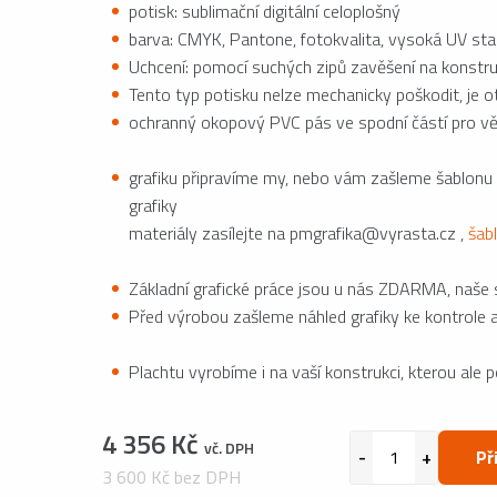
potisk: sublimační digitální celoplošný
barva: CMYK, Pantone, fotokvalita, vysoká UV stab
Uchcení: pomocí suchých zipů zavěšení na konstru
Tento typ potisku nelze mechanicky poškodit, je 
ochranný okopový PVC pás ve spodní částí pro vě
grafiku připravíme my, nebo vám zašleme šablonu
grafiky
materiály zasílejte na pmgrafika@vyrasta.cz ,
šab
Základní grafické práce jsou u nás ZDARMA, naše st
Před výrobou zašleme náhled grafiky ke kontrole 
Plachtu vyrobíme i na vaší konstrukci, kterou ale 
4 356 Kč
vč. DPH
Př
3 600 Kč bez DPH