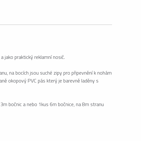
 jako praktický reklamní nosič.
nu, na bocích jsou suché zipy pro připevnění k nohám
traně okopový PVC pás který je barevně laděny s
ks 3m bočnic a nebo 1kus 6m bočnice, na 8m stranu