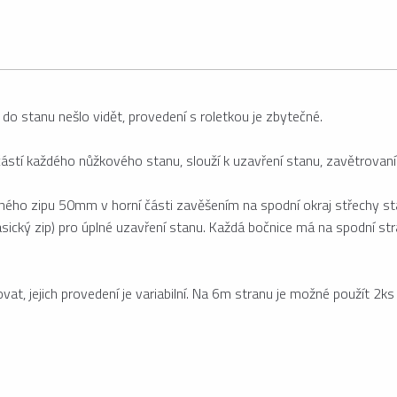
do stanu nešlo vidět, provedení s roletkou je zbytečné.
stí každého nůžkového stanu, slouží k uzavření stanu, zavětrovaní a
hého zipu 50mm v horní části zavěšením na spodní okraj střechy sta
asický zip) pro úplné uzavření stanu. Každá bočnice má na spodní s
at, jejich provedení je variabilní. Na 6m stranu je možné použít 2