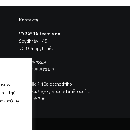
Kontakty
VYRASTA team s.r.o.
Spytihněv 145
763 64 Spytihněv
IČ:
28287843
DIČ:
CZ28287843
Zápis dle § 13a obchodního
pšování,
zákoníku:Krajský soud v Brně, oddíl C,
vložka 58796
abezpečeny