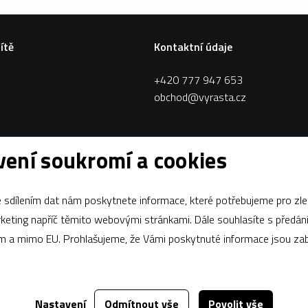
sítě
Kontaktní údaje
+420 777 947 653
obchod@vyrasta.cz
ení soukromí a cookies
sdílením dat nám poskytnete informace, které potřebujeme pro zle
apříč těmito webovými stránkami. Dále souhlasíte s předáním údajů
ám a mimo EU. Prohlašujeme, že Vámi poskytnuté informace jsou z
Nastavení
Odmítnout vše
Povolit vše
Za tímto webem stojí
dgstudio.