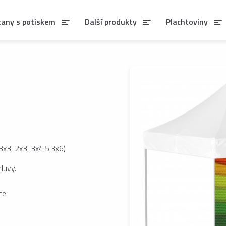
tany s potiskem
Další produkty
Plachtoviny
x3, 2x3, 3x4,5,3x6)
luvy.
ce