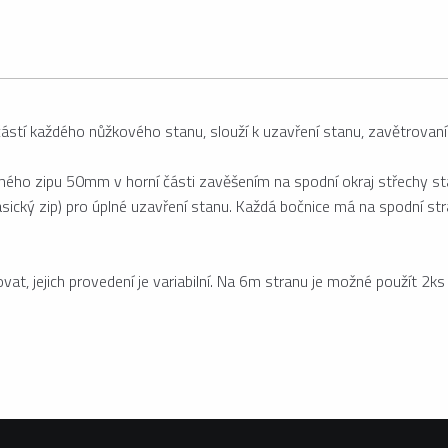
stí každého nůžkového stanu, slouží k uzavření stanu, zavětrovaní a
hého zipu 50mm v horní části zavěšením na spodní okraj střechy sta
asický zip) pro úplné uzavření stanu. Každá bočnice má na spodní s
at, jejich provedení je variabilní. Na 6m stranu je možné použít 2