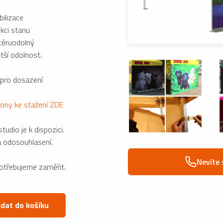
ilizace
kci stanu
otěruodolný
tší odolnost.
 pro dosazení
lony ke stažení ZDE
udio je k dispozici.
a odosouhlasení.
Nevíte 
potřebujeme zaměřit.
idat do košíku