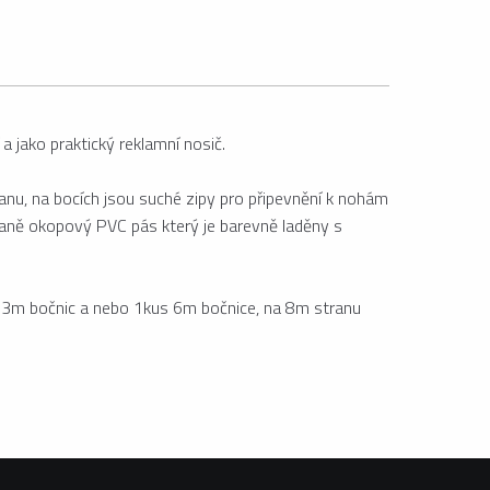
 jako praktický reklamní nosič.
nu, na bocích jsou suché zipy pro připevnění k nohám
traně okopový PVC pás který je barevně laděny s
ks 3m bočnic a nebo 1kus 6m bočnice, na 8m stranu