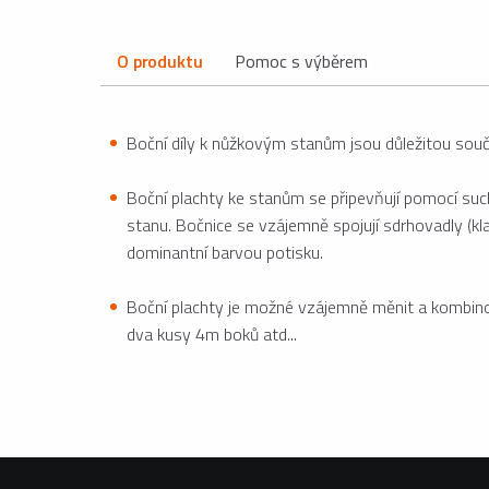
O produktu
Pomoc s výběrem
Boční díly k nůžkovým stanům jsou důležitou součá
Boční plachty ke stanům se připevňují pomocí suc
stanu. Bočnice se vzájemně spojují sdrhovadly (kl
dominantní barvou potisku.
Boční plachty je možné vzájemně měnit a kombinov
dva kusy 4m boků atd...