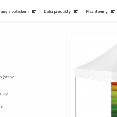
tany s potiskem
Další produkty
Plachtoviny
m (stany
luvy.
ce