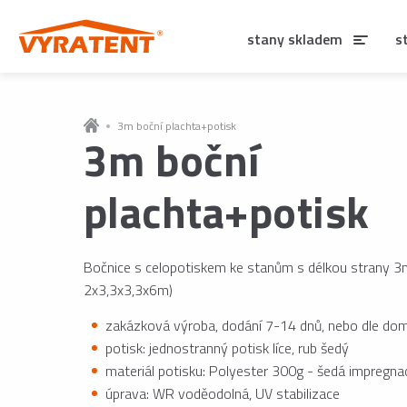
stany skladem
s
3m boční plachta+potisk
3m boční
plachta+potisk
Bočnice s celopotiskem ke stanům s délkou strany 3
2x3,3x3,3x6m)
zakázková výroba, dodání 7-14 dnů, nebo dle dom
potisk: jednostranný potisk líce, rub šedý
materiál potisku: Polyester 300g - šedá impregna
úprava: WR voděodolná, UV stabilizace