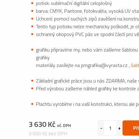
potisk: sublimační digitální celoplošný
barva: CMYK, Pantone, fotokvalita, vysoká UV stab
Uchcení: pomocí suchých zipů zavěšení na konstru
Tento typ potisku nelze mechanicky poškodit, je 
ochranný okopový PVC pás ve spodní částí pro vě
grafiku připravíme my, nebo vám zašleme šablonu
grafiky
materiály zasílejte na pmgrafika@vyrasta.cz ,
šab
Základní grafické práce jsou u nás ZDARMA, naše st
Před výrobou zašleme náhled grafiky ke kontrole 
Plachtu vyrobíme i na vaší konstrukci, kterou ale 
3 630 Kč
vč. DPH
Př
3 000 Kč bez DPH