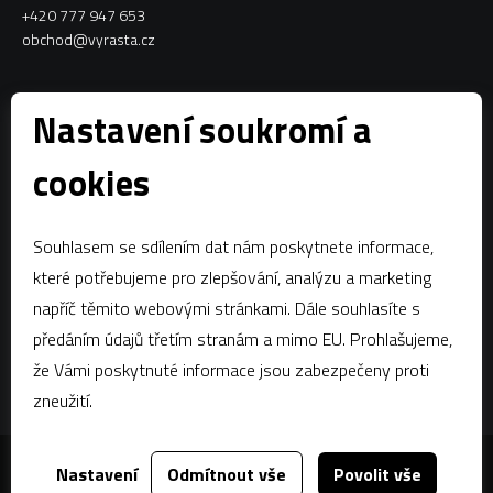
+420 777 947 653
obchod@vyrasta.cz
Kontakty
Nastavení soukromí a
VYRASTA team s.r.o.
cookies
Spytihněv 145
763 64 Spytihněv
Souhlasem se sdílením dat nám poskytnete informace,
IČ:
28287843
které potřebujeme pro zlepšování, analýzu a marketing
DIČ:
CZ28287843
napříč těmito webovými stránkami. Dále souhlasíte s
předáním údajů třetím stranám a mimo EU. Prohlašujeme,
Zápis dle § 13a obchodního zákoníku:Krajský soud v Brně, oddíl C,
vložka 58796
že Vámi poskytnuté informace jsou zabezpečeny proti
zneužití.
Nastavení
Odmítnout vše
Povolit vše
Za tímto webem stojí
dgstudio.