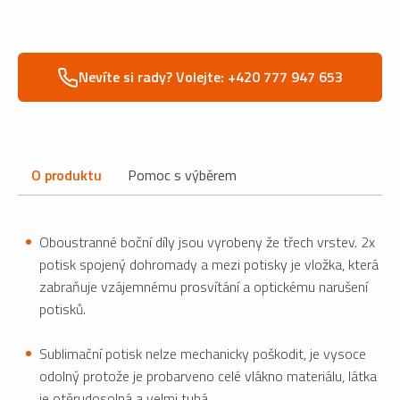
Nevíte si rady? Volejte: +420 777 947 653
O produktu
Pomoc s výběrem
Oboustranné boční díly jsou vyrobeny že třech vrstev. 2x
potisk spojený dohromady a mezi potisky je vložka, která
zabraňuje vzájemnému prosvítání a optickému narušení
potisků.
Sublimační potisk nelze mechanicky poškodit, je vysoce
odolný protože je probarveno celé vlákno materiálu, látka
je otěrudosolná a velmi tuhá.