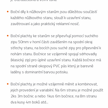
Boční díly k nůžkovým stanům jsou důležitou součástí
každého nůžkového stanu, slouží k uzavření stanu,
zavětrovaní a jako praktický reklamní nosič.
Boční plachty ke stanům se připevňují pomocí suchého
zipu 50mm v horní části zavěšením na spodní okraj
střechy stanu, na bocích jsou suché zipy pro připevnění k
nohám stanu. Bočnice se vzájemně spojují sdrhovadly
(klasický zip) pro úplné uzavření stanu. Každá bočnice má
na spodní straně okopový PVC pás který je barevně
laděny s dominantní barvou potisku.
Boční plachty je možné vzájemně měnit a kombinovat,
jejich provedení je variabilní. Na 6m stranu je možné použít
2ks 3m bočnic a nebo 1kus 6m bočnice, na 8m stranu
dva kusy 4m boků atd...