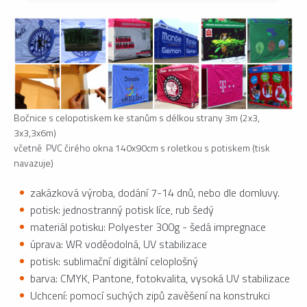
Bočnice s celopotiskem ke stanům s délkou strany 3m (2x3,
3x3,3x6m)
včetně PVC čirého okna 140x90cm s roletkou s potiskem (tisk
navazuje)
zakázková výroba, dodání 7-14 dnů, nebo dle domluvy.
potisk: jednostranný potisk líce, rub šedý
materiál potisku: Polyester 300g - šedá impregnace
úprava: WR voděodolná, UV stabilizace
potisk: sublimační digitální celoplošný
barva: CMYK, Pantone, fotokvalita, vysoká UV stabilizace
Uchcení: pomocí suchých zipů zavěšení na konstrukci