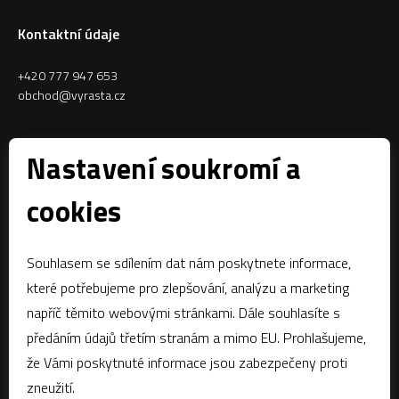
Kontaktní údaje
+420 777 947 653
obchod@vyrasta.cz
Kontakty
Nastavení soukromí a
VYRASTA team s.r.o.
cookies
Spytihněv 145
763 64 Spytihněv
Souhlasem se sdílením dat nám poskytnete informace,
IČ:
28287843
které potřebujeme pro zlepšování, analýzu a marketing
DIČ:
CZ28287843
napříč těmito webovými stránkami. Dále souhlasíte s
předáním údajů třetím stranám a mimo EU. Prohlašujeme,
Zápis dle § 13a obchodního zákoníku:Krajský soud v Brně, oddíl C,
vložka 58796
že Vámi poskytnuté informace jsou zabezpečeny proti
zneužití.