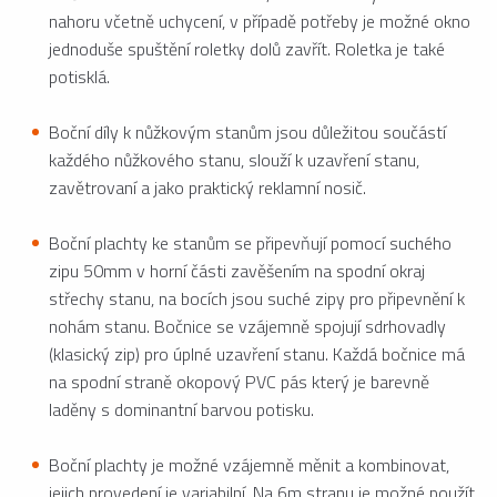
nahoru včetně uchycení, v případě potřeby je možné okno
jednoduše spuštění roletky dolů zavřít. Roletka je také
potisklá.
Boční díly k nůžkovým stanům jsou důležitou součástí
každého nůžkového stanu, slouží k uzavření stanu,
zavětrovaní a jako praktický reklamní nosič.
Boční plachty ke stanům se připevňují pomocí suchého
zipu 50mm v horní části zavěšením na spodní okraj
střechy stanu, na bocích jsou suché zipy pro připevnění k
nohám stanu. Bočnice se vzájemně spojují sdrhovadly
(klasický zip) pro úplné uzavření stanu. Každá bočnice má
na spodní straně okopový PVC pás který je barevně
laděny s dominantní barvou potisku.
Boční plachty je možné vzájemně měnit a kombinovat,
jejich provedení je variabilní. Na 6m stranu je možné použít