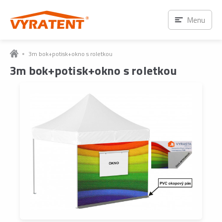
Menu
3m bok+potisk+okno s roletkou
3m bok+potisk+okno s roletkou