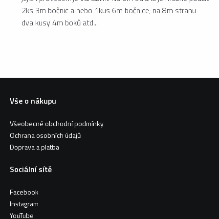
2ks 3m bočnic a nebo 1kus 6m bočnice, na 8m stranu
dva kusy 4m boků atd...
Vše o nákupu
Všeobecné obchodní podmínky
Ochrana osobních údajů
Doprava a platba
Sociální sítě
Facebook
Instagram
YouTube