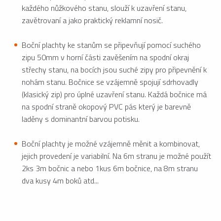
každého nůžkového stanu, slouží k uzavření stanu,
zavětrovaní a jako praktický reklamní nosič.
Boční plachty ke stanům se připevňují pomocí suchého
zipu 50mm v horní části zavěšením na spodní okraj
střechy stanu, na bocích jsou suché zipy pro připevnění k
nohám stanu. Bočnice se vzájemně spojují sdrhovadly
(klasický zip) pro úplné uzavření stanu. Každá bočnice má
na spodní straně okopový PVC pás který je barevně
laděny s dominantní barvou potisku.
Boční plachty je možné vzájemně měnit a kombinovat,
jejich provedení je variabilní. Na 6m stranu je možné použít
2ks 3m bočnic a nebo 1kus 6m bočnice, na 8m stranu
dva kusy 4m boků atd...