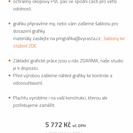
ochranný okopový PVC pás ve spodní částí pro větší
odolnost.
grafiku připravíme my, nebo vám zašleme šablonu pro
dosazení grafiky
materiály zasílejte na pmgrafika@vyrasta.cz
, šablony ke
stažení ZDE
Základní grafické práce jsou u nás ZDARMA, naše studio
je k dispozici.
Před výrobou zašleme náhled grafiky ke kontrole a
odosouhlasení.
Plachtu vyrobíme i na vaší konstrukci, kterou ale
potřebujeme zaměřit.
5 772 Kč
vč. DPH