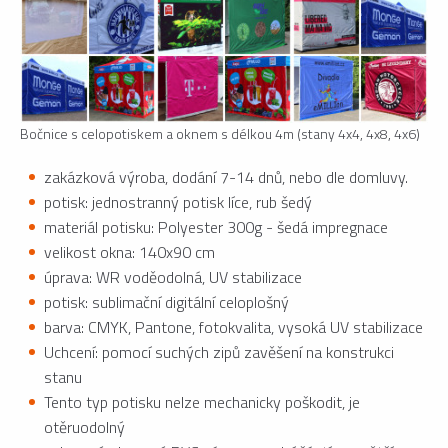
Bočnice s celopotiskem a oknem s délkou 4m (stany 4x4, 4x8, 4x6)
zakázková výroba, dodání 7-14 dnů, nebo dle domluvy.
potisk: jednostranný potisk líce, rub šedý
materiál potisku: Polyester 300g - šedá impregnace
velikost okna: 140x90 cm
úprava: WR voděodolná, UV stabilizace
potisk: sublimační digitální celoplošný
barva: CMYK, Pantone, fotokvalita, vysoká UV stabilizace
Uchcení: pomocí suchých zipů zavěšení na konstrukci
stanu
Tento typ potisku nelze mechanicky poškodit, je
otěruodolný