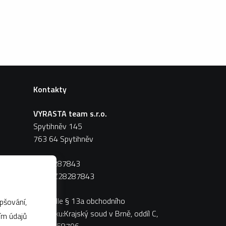
Kontakty
VYRASTA team s.r.o.
Spytihněv 145
763 64 Spytihněv
IČ:
28287843
DIČ:
CZ28287843
Zápis dle § 13a obchodního
pšování,
zákoníku:Krajský soud v Brně, oddíl C,