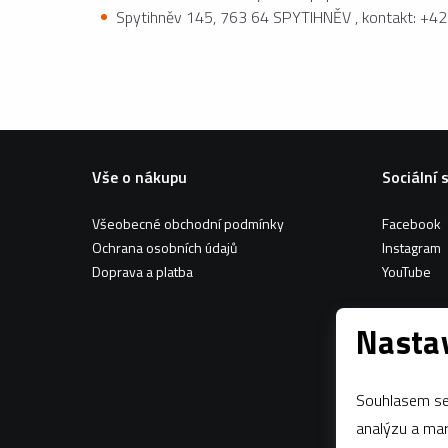
Spytihněv 145, 763 64 SPYTIHNĚV , kontakt: +4
Vše o nákupu
Sociální 
Všeobecné obchodní podmínky
Facebook
Ochrana osobních údajů
Instagram
Doprava a platba
YouTube
Nastav
Souhlasem se 
analýzu a marketing n