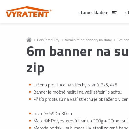
stany skladem
s
Další produkty
Vyměnitelné bannery na stany
6m ban
6m banner na s
zip
Určeno pro límce na střechy stanů: 3x6, 4x6
Banner je možné našít i na vaší střešní plachtu.
Přišítí protikusu na vaší střechu je obsaženo v cen
rozměr: 590 x 30 cm
Materiál: Polyesterová tkanina 300g + 30mm suc
Metoda potisku: sublimace UV stabilizované barv