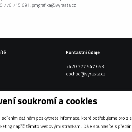
20 776 715 691, pmgrafika@vyrasta.cz
sítě
Kontaktní údaje
+420 777 947 653
obchod@vyrasta.cz
ení soukromí a cookies
sdílením dat nám poskytnete informace, které potřebujeme pro zle
apříč těmito webovými stránkami. Dále souhlasíte s předáním údajů