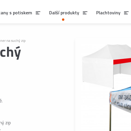
tany s potiskem
Další produkty
Plachtoviny
ner na suchý zip
uchý
ě.
hý zip
y