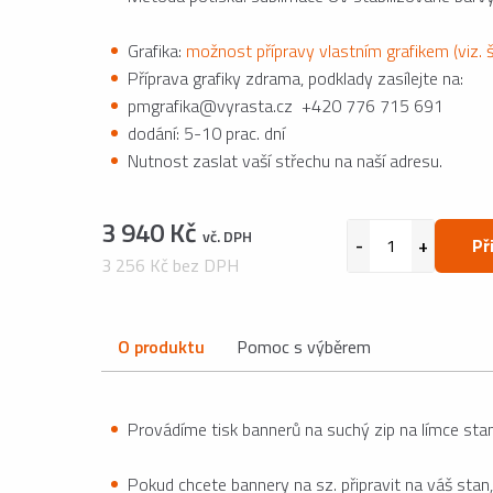
Grafika:
možnost přípravy vlastním grafikem (viz. 
Příprava grafiky zdrama, podklady zasílejte na:
pmgrafika@vyrasta.cz +420 776 715 691
dodání: 5-10 prac. dní
Nutnost zaslat vaší střechu na naší adresu.
3 940 Kč
vč. DPH
Př
3 256 Kč bez DPH
O produktu
Pomoc s výběrem
Provádíme tisk bannerů na suchý zip na límce sta
Pokud chcete bannery na sz. připravit na váš stan,