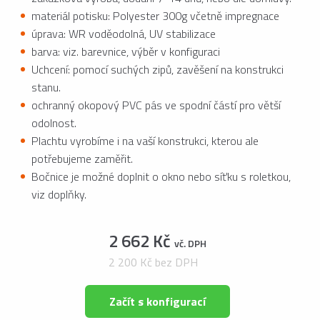
materiál potisku: Polyester 300g včetně impregnace
úprava: WR voděodolná, UV stabilizace
barva: viz. barevnice, výběr v konfiguraci
Uchcení: pomocí suchých zipů, zavěšení na konstrukci
stanu.
ochranný okopový PVC pás ve spodní částí pro větší
odolnost.
Plachtu vyrobíme i na vaší konstrukci, kterou ale
potřebujeme zaměřit.
Bočnice je možné doplnit o okno nebo síťku s roletkou,
viz doplňky.
2 662 Kč
vč. DPH
2 200 Kč bez DPH
Začít s konfigurací