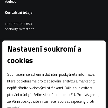
YouTube
Kontaktní údaje
+420 777 947 653
obchod@vyrasta.cz
Kontakty
Nastavení soukromí a
VYRASTA team s.r.o.
cookies
Spytihněv 145
763 64 Spytihněv
Souhlasem se sdílením dat nám poskytnete informace,
IČ:
28287843
které potřebujeme pro zlepšování, analýzu a marketing
DIČ:
CZ28287843
napříč těmito webovými stránkami. Dále souhlasíte s
předáním údajů třetím stranám a mimo EU. Prohlašujeme,
Zápis dle § 13a obchodního zákoníku:Krajský soud v Brně, oddíl C,
vložka 58796
že Vámi poskytnuté informace jsou zabezpečeny proti