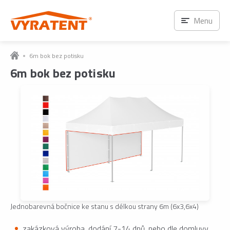
Menu
6m bok bez potisku
6m bok bez potisku
Jednobarevná bočnice ke stanu s délkou strany 6m (6x3,6x4)
zakázková výroba, dodání 7-14 dnů, nebo dle domluvy.