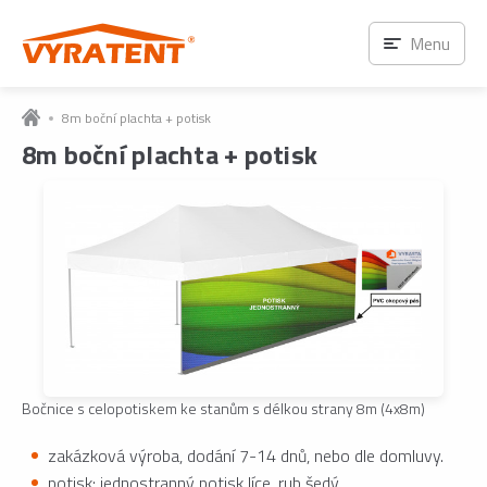
Menu
8m boční plachta + potisk
8m boční plachta + potisk
Bočnice s celopotiskem ke stanům s délkou strany 8m (4x8m)
zakázková výroba, dodání 7-14 dnů, nebo dle domluvy.
potisk: jednostranný potisk líce, rub šedý