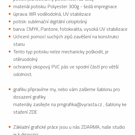
materiál potisku: Polyester 300g - šedá impregnace
úprava: WR voděodolná, UV stabilizace
potisk: sublimační digitální celoplošný
barva: CMYK, Pantone, fotokvalita, vysoká UV stabilizace
Uchcení: pomocí suchých zipů zavěšení na konstrukci
stanu
Tento typ potisku nelze mechanicky poškodit, je
otěruodolný
ochranný okopový PVC pás ve spodní částí pro větší
odolnost.
grafiku připravíme my, nebo vám zašleme šablonu pro
dosazení grafiky
materiály zasílejte na pmgrafika@vyrasta.cz , šablony ke
stažení ZDE
Základní grafické práce jsou u nás ZDARMA, naše studio
je k dispozici.