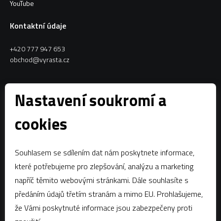
YouTube
Kontaktní údaje
+420 777 947 653
obchod@vyrasta.cz
Kontakty
Nastavení soukromí a
VYRASTA team s.r.o.
cookies
Spytihněv 145
763 64 Spytihněv
Souhlasem se sdílením dat nám poskytnete informace,
IČ:
28287843
které potřebujeme pro zlepšování, analýzu a marketing
DIČ:
CZ28287843
napříč těmito webovými stránkami. Dále souhlasíte s
předáním údajů třetím stranám a mimo EU. Prohlašujeme,
Zápis dle § 13a obchodního zákoníku:Krajský soud v Brně, oddíl C,
vložka 58796
že Vámi poskytnuté informace jsou zabezpečeny proti