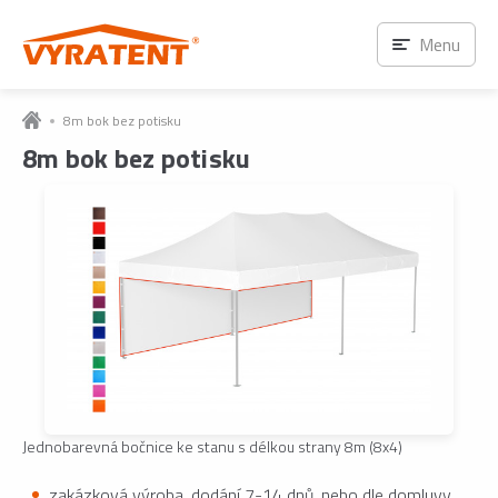
Menu
8m bok bez potisku
8m bok bez potisku
Jednobarevná bočnice ke stanu s délkou strany 8m (8x4)
zakázková výroba, dodání 7-14 dnů, nebo dle domluvy.