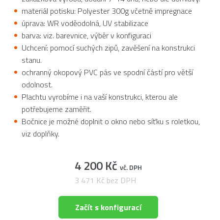
materiál potisku: Polyester 300g včetně impregnace
úprava: WR voděodolná, UV stabilizace
barva: viz. barevnice, výběr v konfiguraci
Uchcení: pomocí suchých zipů, zavěšení na konstrukci
stanu.
ochranný okopový PVC pás ve spodní částí pro větší
odolnost.
Plachtu vyrobíme i na vaší konstrukci, kterou ale
potřebujeme zaměřit.
Bočnice je možné doplnit o okno nebo síťku s roletkou,
viz doplňky.
4 200 Kč
vč. DPH
3 471 Kč bez DPH
Začít s konfigurací