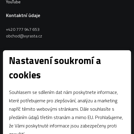
YouTube
Kontaktní údaje
+420 777 947 653
obchod@vyrasta.cz
Kontakty
Nastavení soukromí a
VYRASTA team s.r.o.
cookies
Spytihněv 145
763 64 Spytihněv
Souhlasem se sdílením dat nám poskytnete informace,
IČ:
28287843
které potřebujeme pro zlepšování, analýzu a marketing
DIČ:
CZ28287843
napříč těmito webovými stránkami. Dále souhlasíte s
předáním údajů třetím stranám a mimo EU. Prohlašujeme,
Zápis dle § 13a obchodního zákoníku:Krajský soud v Brně, oddíl C,
vložka 58796
že Vámi poskytnuté informace jsou zabezpečeny proti