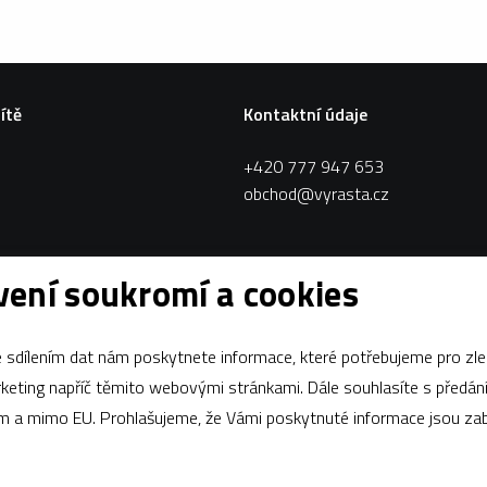
sítě
Kontaktní údaje
+420 777 947 653
obchod@vyrasta.cz
ení soukromí a cookies
sdílením dat nám poskytnete informace, které potřebujeme pro zle
apříč těmito webovými stránkami. Dále souhlasíte s předáním údajů
ám a mimo EU. Prohlašujeme, že Vámi poskytnuté informace jsou z