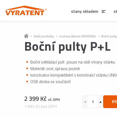
stany skladem
s
Další produkty
ocelový stánek UNIVERZAL
Boční pult
Boční pulty P+L
Boční odkládací pult pouze na obě strany stánku
Materiál: ocel, úprava: pozink
konstrukce kompaktibilní s konstrukcí stánku UN
OSB deska se součástí
2 399 Kč
vč. DPH
Př
1 983 Kč bez DPH