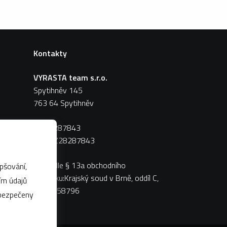
Kontakty
VYRASTA team s.r.o.
Spytihněv 145
763 64 Spytihněv
IČ:
28287843
DIČ:
CZ28287843
Zápis dle § 13a obchodního
pšování,
zákoníku:Krajský soud v Brně, oddíl C,
vložka 58796
abezpečeny