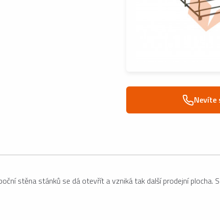
Nevíte 
t, boční stěna stánků se dá otevřít a vzniká tak další prodejní ploch