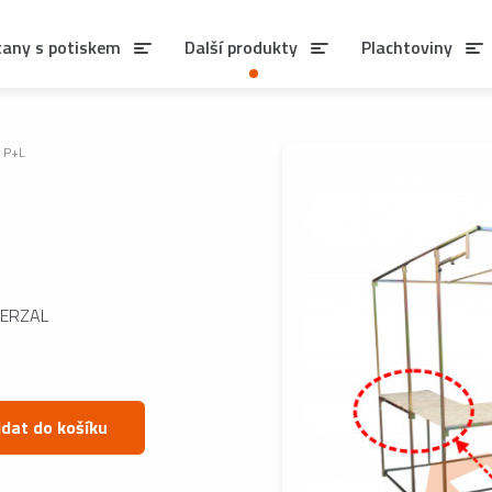
tany s potiskem
Další produkty
Plachtoviny
y P+L
IVERZAL
idat do košíku