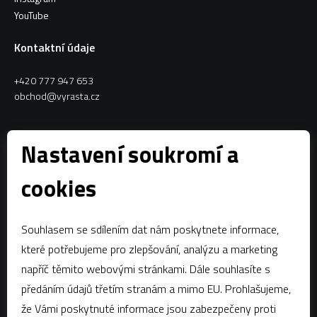
YouTube
Kontaktní údaje
+420 777 947 653
obchod@vyrasta.cz
Kontakty
Nastavení soukromí a
VYRASTA team s.r.o.
cookies
Spytihněv 145
763 64 Spytihněv
Souhlasem se sdílením dat nám poskytnete informace,
IČ:
28287843
které potřebujeme pro zlepšování, analýzu a marketing
DIČ:
CZ28287843
napříč těmito webovými stránkami. Dále souhlasíte s
předáním údajů třetím stranám a mimo EU. Prohlašujeme,
Zápis dle § 13a obchodního zákoníku:Krajský soud v Brně, oddíl C,
vložka 58796
že Vámi poskytnuté informace jsou zabezpečeny proti