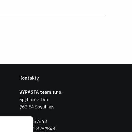
Kontakty
VYRASTA team s.r.o.
Spytihněv 145
763 64 Spytihněv
IČ:
28287843
DIČ:
CZ28287843