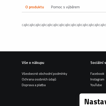
O produktu
Pomoc s výběrem
cajkcajkcajkcajkcajkcajkcajkcajkcajkcajkcajkcajkcajkcajk
Vše o nákupu
Sociální 
Všeobecné obchodní podmínky
Facebook
Ochrana osobních údajů
Instagram
Doprava a platba
YouTube
Nastav