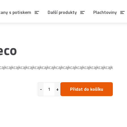
tany s potiskem
Další produkty
Plachtoviny
eco
cajkcajkcajkcajkcajkcajkcajkcajkcajkcajkcajkcajkcajkcajkcajkcajk
Přidat do košíku