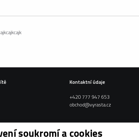
cajkcajkcajk
sítě
Kontaktní údaje
+420 777 947 653
obchod@vyrasta.cz
ení soukromí a cookies