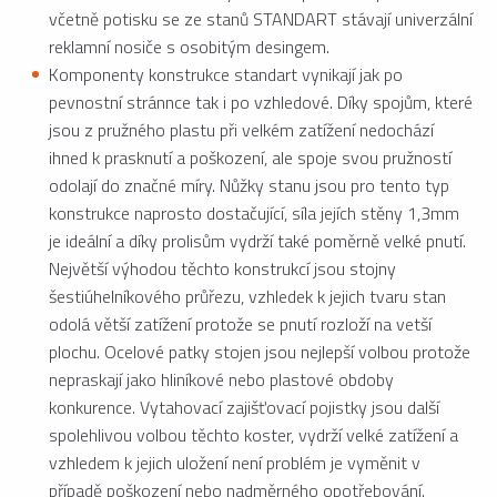
včetně potisku se ze stanů STANDART stávají univerzální
reklamní nosiče s osobitým desingem.
Komponenty konstrukce standart vynikají jak po
pevnostní stránnce tak i po vzhledové. Díky spojům, které
jsou z pružného plastu při velkém zatížení nedochází
ihned k prasknutí a poškození, ale spoje svou pružností
odolají do značné míry. Nůžky stanu jsou pro tento typ
konstrukce naprosto dostačující, síla jejích stěny 1,3mm
je ideální a díky prolisům vydrží také poměrně velké pnutí.
Největší výhodou těchto konstrukcí jsou stojny
šestiúhelníkového průřezu, vzhledek k jejich tvaru stan
odolá větší zatížení protože se pnutí rozloží na vetší
plochu. Ocelové patky stojen jsou nejlepší volbou protože
nepraskají jako hliníkové nebo plastové obdoby
konkurence. Vytahovací zajišťovací pojistky jsou další
spolehlivou volbou těchto koster, vydrží velké zatížení a
vzhledem k jejich uložení není problém je vyměnit v
případě poškození nebo nadměrného opotřebování.