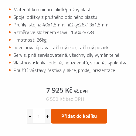
Materiál: kombinace hliník/pružný plast
Spoje: odlitky z pružného odolného plastu
Profily: stojna 40x1,5mm, nůžky:26x13x1,5mm
Rzměry ve složeném stavu: 160x28x28
Hmotnost: 26kg
povrchová úprava: stříbrný elox, stříbrný pozink
Servis: plně servisovatelná, všechny díly vyměnitelné
Vlastnosti: lehká, odolná, houževnatá, skladná, spolehlivá
Použítí: výstavy, festivaly, akce, prodej, prezentace
7 925 Kč
vč. DPH
6 550 Kč bez DPH
Přidat do košíku