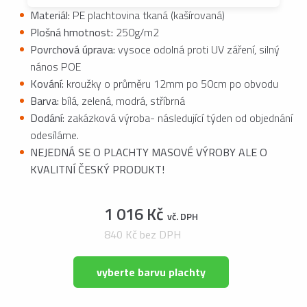
Materiál:
PE plachtovina tkaná (kašírovaná)
Plošná hmotnost:
250g/m2
Povrchová úprava:
vysoce odolná proti UV záření, silný
nános POE
Kování:
kroužky o průměru 12mm po 50cm po obvodu
Barva:
bílá, zelená, modrá, stříbrná
Dodání:
zakázková výroba- následující týden od objednání
odesíláme.
NEJEDNÁ SE O PLACHTY MASOVÉ VÝROBY ALE O
KVALITNÍ ČESKÝ PRODUKT!
1 016 Kč
vč. DPH
840 Kč bez DPH
vyberte barvu plachty