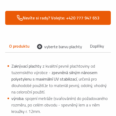
Nevíte si rady? Volejte: +420 777 947 653
O produktu
Doplňky
P
vyberte barvu plachty
Zakrývací plachty
z kvalitní pevné plachtoviny od
tuzemského výrobce -
zpevněná silným nánosem
polyetylenu s maximální UV stabilizací
, určená pro
dlouhodobé použití.Je to materiál pevný, odolný, vhodný
na celoroční použití.
výroba:
spojení metráže (svařováním) do požadovaného
rozměru, po celém obvodu - spevněný lem a v něm
kroužky r. 12mm.