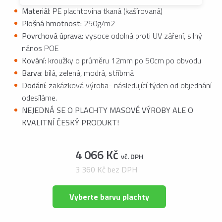
Materiál:
PE plachtovina tkaná (kašírovaná)
Plošná hmotnost:
250g/m2
Povrchová úprava:
vysoce odolná proti UV záření, silný
nános POE
Kování:
kroužky o průměru 12mm po 50cm po obvodu
Barva:
bílá, zelená, modrá, stříbrná
Dodání:
zakázková výroba- následující týden od objednání
odesíláme.
NEJEDNÁ SE O PLACHTY MASOVÉ VÝROBY ALE O
KVALITNÍ ČESKÝ PRODUKT!
4 066 Kč
vč. DPH
3 360 Kč bez DPH
Vyberte barvu plachty