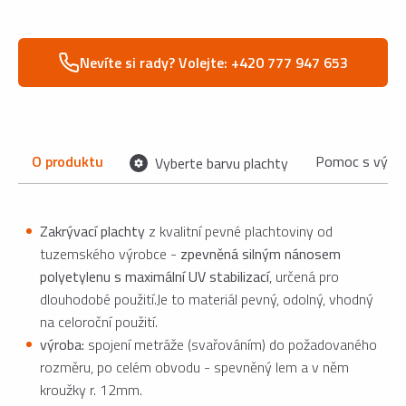
Nevíte si rady? Volejte: +420 777 947 653
O produktu
Pomoc s výbě
Vyberte barvu plachty
Zakrývací plachty
z kvalitní pevné plachtoviny od
tuzemského výrobce -
zpevněná silným nánosem
polyetylenu s maximální UV stabilizací
, určená pro
dlouhodobé použití.Je to materiál pevný, odolný, vhodný
na celoroční použití.
výroba:
spojení metráže (svařováním) do požadovaného
rozměru, po celém obvodu - spevněný lem a v něm
kroužky r. 12mm.