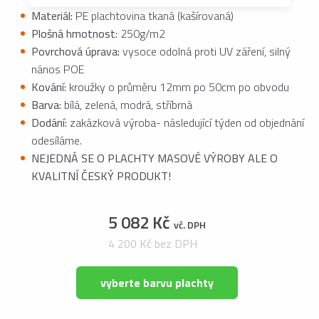
Materiál:
PE plachtovina tkaná (kašírovaná)
Plošná hmotnost:
250g/m2
Povrchová úprava:
vysoce odolná proti UV záření, silný
nános POE
Kování:
kroužky o průměru 12mm po 50cm po obvodu
Barva:
bílá, zelená, modrá, stříbrná
Dodání:
zakázková výroba- následující týden od objednání
odesíláme.
NEJEDNÁ SE O PLACHTY MASOVÉ VÝROBY ALE O
KVALITNÍ ČESKÝ PRODUKT!
5 082 Kč
vč. DPH
4 200 Kč bez DPH
vyberte barvu plachty