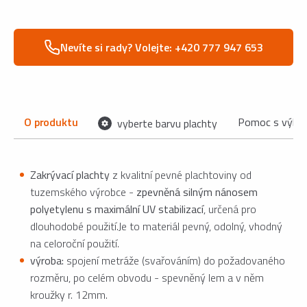
Nevíte si rady? Volejte: +420 777 947 653
O produktu
Pomoc s výbě
vyberte barvu plachty
Zakrývací plachty
z kvalitní pevné plachtoviny od
tuzemského výrobce -
zpevněná silným nánosem
polyetylenu s maximální UV stabilizací
, určená pro
dlouhodobé použití.Je to materiál pevný, odolný, vhodný
na celoroční použití.
výroba:
spojení metráže (svařováním) do požadovaného
rozměru, po celém obvodu - spevněný lem a v něm
kroužky r. 12mm.