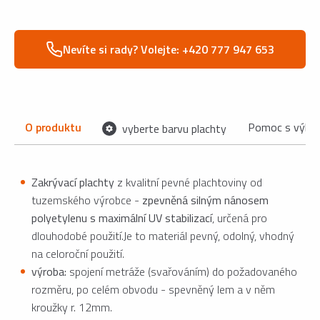
Nevíte si rady? Volejte: +420 777 947 653
O produktu
Pomoc s výbě
vyberte barvu plachty
Zakrývací plachty
z kvalitní pevné plachtoviny od
tuzemského výrobce -
zpevněná silným nánosem
polyetylenu s maximální UV stabilizací
, určená pro
dlouhodobé použití.Je to materiál pevný, odolný, vhodný
na celoroční použití.
výroba:
spojení metráže (svařováním) do požadovaného
rozměru, po celém obvodu - spevněný lem a v něm
kroužky r. 12mm.