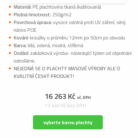
Materiál:
PE plachtovina tkaná (kašírovaná)
Plošná hmotnost:
250g/m2
Povrchová úprava:
vysoce odolná proti UV záření, silný
nános POE
Kování:
kroužky o průměru 12mm po 50cm po obvodu
Barva:
bílá, zelená, modrá, stříbrná
Dodání:
zakázková výroba- následující týden od objednání
odesíláme.
NEJEDNÁ SE O PLACHTY MASOVÉ VÝROBY ALE O
KVALITNÍ ČESKÝ PRODUKT!
16 263 Kč
vč. DPH
13 440 Kč bez DPH
vyberte barvu plachty