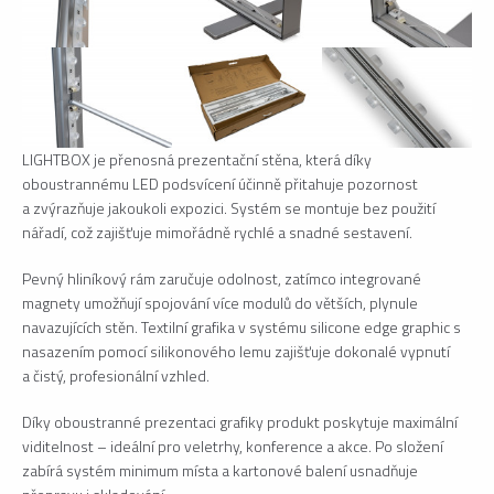
LIGHTBOX je přenosná prezentační stěna, která díky
oboustrannému LED podsvícení účinně přitahuje pozornost
a zvýrazňuje jakoukoli expozici. Systém se montuje bez použití
nářadí, což zajišťuje mimořádně rychlé a snadné sestavení.
Pevný hliníkový rám zaručuje odolnost, zatímco integrované
magnety umožňují spojování více modulů do větších, plynule
navazujících stěn. Textilní grafika v systému silicone edge graphic s
nasazením pomocí silikonového lemu zajišťuje dokonalé vypnutí
a čistý, profesionální vzhled.
Díky oboustranné prezentaci grafiky produkt poskytuje maximální
viditelnost – ideální pro veletrhy, konference a akce. Po složení
zabírá systém minimum místa a kartonové balení usnadňuje