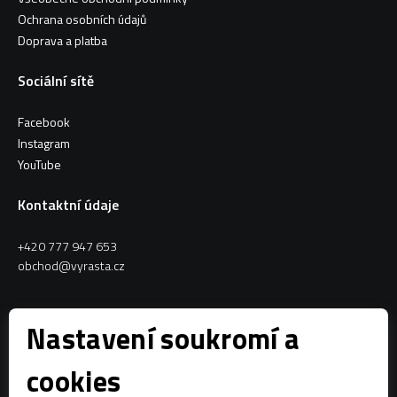
Ochrana osobních údajů
Doprava a platba
Sociální sítě
Facebook
Instagram
YouTube
Kontaktní údaje
+420 777 947 653
obchod@vyrasta.cz
Kontakty
Nastavení soukromí a
VYRASTA team s.r.o.
cookies
Spytihněv 145