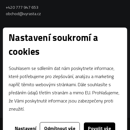
+420 777 947 653
obchod@vyrasta.cz
Kontakty
Nastavení soukromí a
VYRASTA team s.r.o.
cookies
Spytihněv 145
763 64 Spytihněv
Souhlasem se sdílením dat nám poskytnete informace,
IČ:
28287843
které potřebujeme pro zlepšování, analýzu a marketing
DIČ:
CZ28287843
napříč těmito webovými stránkami. Dále souhlasíte s
předáním údajů třetím stranám a mimo EU. Prohlašujeme,
Zápis dle § 13a obchodního zákoníku:Krajský soud v Brně, oddíl C,
vložka 58796
že Vámi poskytnuté informace jsou zabezpečeny proti
zneužití.
Nastavení
Odmítnout vše
Povolit vše
Za tímto webem stojí
dgstudio.