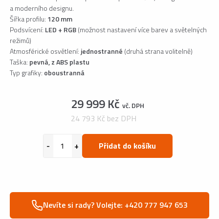
a moderního designu.
Šířka profilu:
120 mm
Podsvícení:
LED + RGB
(možnost nastavení více barev a světelných
režimů)
Atmosférické osvětlení:
jednostranné
(druhá strana volitelně)
Taška:
pevná, z ABS plastu
Typ grafiky:
oboustranná
29 999 Kč
vč. DPH
24 793 Kč bez DPH
Přidat do košíku
Nevíte si rady? Volejte: +420 777 947 653