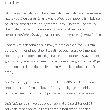
charakter.
RGB barvy lze ovládat přiloženým dálkovým ovladačem – můžete
nastavit stálou barvu rámu, plynulé přechody nebo režim, kdy se
osvětlení synchronizuje s rytmem hudby. Díky tomu lze efekty
dokonale přizpůsobit identitě značky, charakteru akce
nebo atmosféře výstavy a zajistit nezapomenutelný „wow“ efekt.
Konstrukce založená na hliníkových profilech o šířce 120 mm
zaručuje mimořádnou stabilitu, zatímco beznástrojová montáž
pomocí rychlospojek umožňuje rychlé a pohodlné sestavení. Textilní
grafika uchycená systémem SEG (silicone edge graphic) zajišťuje
snadnou instalaci a dokonale napnutý potisk na obou stranách
stěny.
Součástí sady je pevný transportní kufr z ABS plastu, odolný
proti mechanickému poškození, který poskytuje spolehlivou
ochranu všech komponentů při častém převážení a skladování.
SEG NEO je ideální volbou pro značky, které se chtějí odlišit
od konkurence poutavou prezentací plnou světla, energie