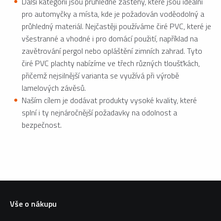
Další kategorií jsou průhledné zástěny, které jsou ideální
pro automyčky a místa, kde je požadován voděodolný a
průhledný materiál. Nejčastěji používáme čiré PVC, které je
všestranné a vhodné i pro domácí použití, například na
zavětrování pergol nebo opláštění zimních zahrad. Tyto
čiré PVC plachty nabízíme ve třech různých tloušťkách,
přičemž nejsilnější varianta se využívá při výrobě
lamelových závěsů.
Naším cílem je dodávat produkty vysoké kvality, které
splní i ty nejnáročnější požadavky na odolnost a
bezpečnost.
Vše o nákupu