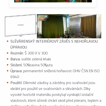
SLÉVÁRENSKÝ INTERIÉROVÝ ZÁVĚS S NEHOŘLAVOU
ÚPRAVOU
Rozměr:
Š 300 X V 300
Barva:
světle zelená khaki
Složení:
50%bavina 50%juta
Úprava:
permanentní snížená hořlavost OHIV ČSN EN ISO
6940
Použití:
Dílenské závěsy a zástěny pro svařování jsou
ideální pro použití ve svařovnách a slévárnách. Díky
vysoké hustotě materiálu poskytují vynikající izolační
vlastnosti, které účinně chrání okolí před jiskrami, teplem a