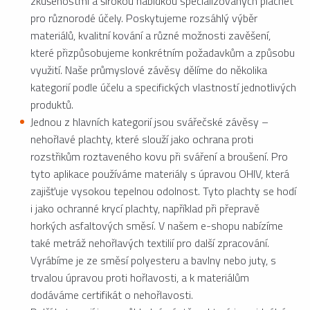
zkušenostmi a širokou nabídkou specializovaných plachet
pro různorodé účely. Poskytujeme rozsáhlý výběr
materiálů, kvalitní kování a různé možnosti zavěšení,
které přizpůsobujeme konkrétním požadavkům a způsobu
využití. Naše průmyslové závěsy dělíme do několika
kategorií podle účelu a specifických vlastností jednotlivých
produktů.
Jednou z hlavních kategorií jsou svářečské závěsy –
nehořlavé plachty, které slouží jako ochrana proti
rozstřikům roztaveného kovu při sváření a broušení. Pro
tyto aplikace používáme materiály s úpravou OHIV, která
zajišťuje vysokou tepelnou odolnost. Tyto plachty se hodí
i jako ochranné krycí plachty, například při přepravě
horkých asfaltových směsí. V našem e-shopu nabízíme
také metráž nehořlavých textilií pro další zpracování.
Vyrábíme je ze směsí polyesteru a bavlny nebo juty, s
trvalou úpravou proti hořlavosti, a k materiálům
dodáváme certifikát o nehořlavosti.