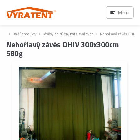
Ihned k odběru
Menu
Další produkty
Závěsy do dílen, hal a svářoven
Nehořlavý závěs OHIV 
Nehořlavý závěs OHIV 300x300cm
580g