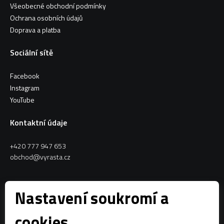
Všeobecné obchodní podmínky
Ochrana osobních údajů
Doprava a platba
Sociální sítě
Facebook
Instagram
YouTube
Kontaktní údaje
+420 777 947 653
obchod@vyrasta.cz
Kontakty
Nastavení soukromí a
VYRASTA team s.r.o.
cookies