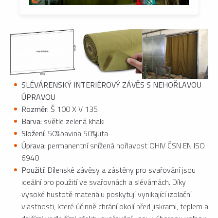
SLÉVÁRENSKÝ INTERIÉROVÝ ZÁVĚS S NEHOŘLAVOU
ÚPRAVOU
Rozměr:
Š 100 X V 135
Barva:
světle zelená khaki
Složení:
50%bavina 50%juta
Úprava:
permanentní snížená hořlavost OHIV ČSN EN ISO
6940
Použití:
Dílenské závěsy a zástěny pro svařování jsou
ideální pro použití ve svařovnách a slévárnách. Díky
vysoké hustotě materiálu poskytují vynikající izolační
vlastnosti, které účinně chrání okolí před jiskrami, teplem a