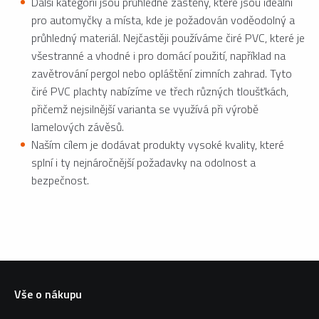
Další kategorií jsou průhledné zástěny, které jsou ideální
pro automyčky a místa, kde je požadován voděodolný a
průhledný materiál. Nejčastěji používáme čiré PVC, které je
všestranné a vhodné i pro domácí použití, například na
zavětrování pergol nebo opláštění zimních zahrad. Tyto
čiré PVC plachty nabízíme ve třech různých tloušťkách,
přičemž nejsilnější varianta se využívá při výrobě
lamelových závěsů.
Naším cílem je dodávat produkty vysoké kvality, které
splní i ty nejnáročnější požadavky na odolnost a
bezpečnost.
Vše o nákupu