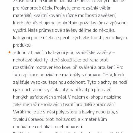
zkušenostmi a širokou nabídkou specializovaných plachet
pro různorodé účely. Poskytujeme rozsáhlý výběr
materiálů, kvalitní kování a různé možnosti zavěšení,
které přizpůsobujeme konkrétním požadavkům a způsobu
využití. Naše průmyslové závěsy dělíme do několika
kategorií podle účelu a specifických vlastností jednotlivých
produktů.
Jednou z hlavních kategorií jsou svářečské závěsy –
nehořlavé plachty, které slouží jako ochrana proti
rozstřikům roztaveného kovu při sváření a broušení. Pro
tyto aplikace používáme materiály s úpravou OHIV, která
zajišťuje vysokou tepelnou odolnost. Tyto plachty se hodí
i jako ochranné krycí plachty, například při přepravě
horkých asfaltových směsí. V našem e-shopu nabízíme
také metráž nehořlavých textilií pro další zpracování.
Vyrábíme je ze směsí polyesteru a bavlny nebo juty, s
trvalou úpravou proti hořlavosti, a k materiálům
dodáváme certifikát o nehořlavosti.