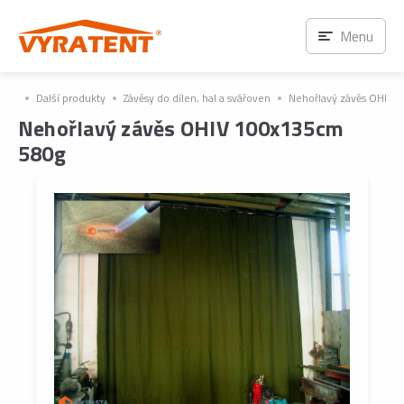
Menu
Další produkty
Závěsy do dílen, hal a svářoven
Nehořlavý závěs OHIV 
Nehořlavý závěs OHIV 100x135cm
580g