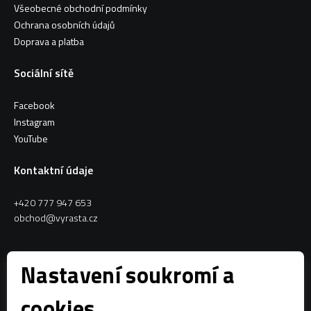
Všeobecné obchodní podmínky
Ochrana osobních údajů
Doprava a platba
Sociální sítě
Facebook
Instagram
YouTube
Kontaktní údaje
+420 777 947 653
obchod@vyrasta.cz
Kontakty
Nastavení soukromí a
VYRASTA team s.r.o.
cookies