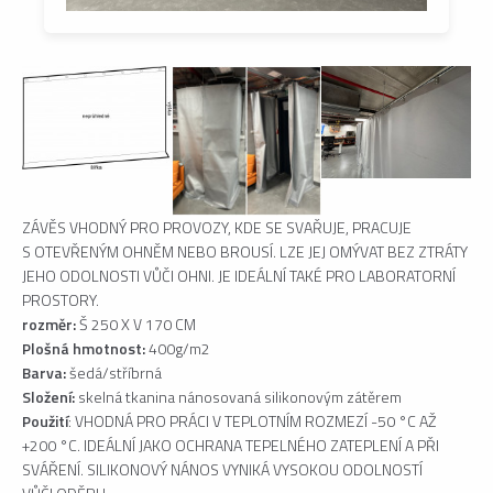
ZÁVĚS VHODNÝ PRO PROVOZY, KDE SE SVAŘUJE, PRACUJE
S OTEVŘENÝM OHNĚM NEBO BROUSÍ. LZE JEJ OMÝVAT BEZ ZTRÁTY
JEHO ODOLNOSTI VŮČI OHNI. JE IDEÁLNÍ TAKÉ PRO LABORATORNÍ
PROSTORY.
rozměr:
Š 250 X V 170 CM
Plošná hmotnost:
400g/m2
Barva:
šedá/stříbrná
Složení:
skelná tkanina nánosovaná silikonovým zátěrem
Použití
: VHODNÁ PRO PRÁCI V TEPLOTNÍM ROZMEZÍ -50 °C AŽ
+200 °C. IDEÁLNÍ JAKO OCHRANA TEPELNÉHO ZATEPLENÍ A PŘI
SVÁŘENÍ. SILIKONOVÝ NÁNOS VYNIKÁ VYSOKOU ODOLNOSTÍ