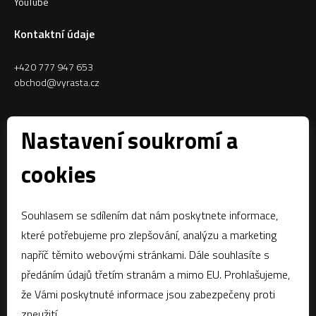
YouTube
Kontaktní údaje
+420 777 947 653
obchod@vyrasta.cz
Kontakty
Nastavení soukromí a
VYRASTA team s.r.o.
cookies
Spytihněv 145
763 64 Spytihněv
Souhlasem se sdílením dat nám poskytnete informace,
IČ:
28287843
které potřebujeme pro zlepšování, analýzu a marketing
DIČ:
CZ28287843
napříč těmito webovými stránkami. Dále souhlasíte s
předáním údajů třetím stranám a mimo EU. Prohlašujeme,
Zápis dle § 13a obchodního zákoníku:Krajský soud v Brně, oddíl C,
vložka 58796
že Vámi poskytnuté informace jsou zabezpečeny proti
zneužití.