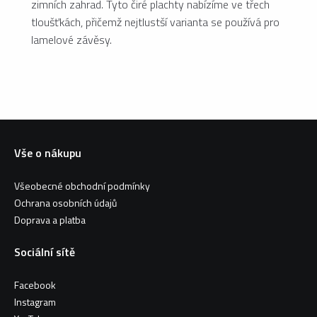
zimních zahrad. Tyto čiré plachty nabízíme ve třech
tloušťkách, přičemž nejtlustší varianta se používá pro
lamelové závěsy.
Vše o nákupu
Všeobecné obchodní podmínky
Ochrana osobních údajů
Doprava a platba
Sociální sítě
Facebook
Instagram