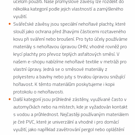
účelům použití. Naše průmyslové závěsy lze rozdělit do
několika kategorií podle jejich vlastností a zamýšleného
využití.
Svářečské závěsy jsou speciální nehořlavé plachty, které
slouží jako ochrana před žhavými částicemi roztaveného
kovu při sváření nebo broušení. Pro tyto účely používáme
materiály s nehořlavou úpravou OHIV, vhodné rovněž pro
krycí plachty pro převoz teplých asfaltových směsí. V
našem e-shopu nabízíme nehořlavé textilie v metráži pro
vlastní úpravy. Jedná se o směsové materiály z
polyesteru a bavlny nebo juty s trvalou úpravou snižující
hořlavost. K těmto materiálům poskytujeme i kopii
protokolu o nehořlavosti.
Další kategorií jsou průhledné zástěny, využívané často v
automyčkách nebo na místech, kde je vyžadován kontakt
s vodou a průhlednost. Nejčastěji používaným materiálem
je čiré PVC, které je univerzální a vhodné i pro domácí
využití, jako například zavětrování pergol nebo opláštění