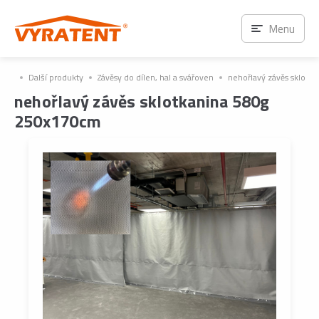
Menu
Další produkty
Závěsy do dílen, hal a svářoven
nehořlavý závěs sklot
nehořlavý závěs sklotkanina 580g
250x170cm