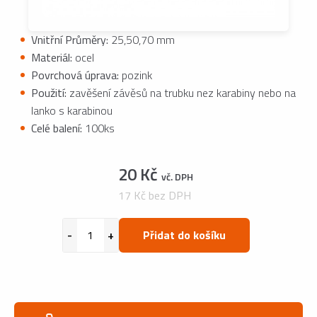
Vnitřní Průměry:
25,50,70 mm
Materiál:
ocel
Povrchová úprava:
pozink
Použití:
zavěšení závěsů na trubku nez karabiny nebo na
lanko s karabinou
Celé balení:
100ks
20 Kč
vč. DPH
17 Kč bez DPH
Přidat do košíku