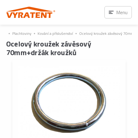
Menu
Plachtoviny
Kování a příslušenství
Ocelový kroužek závěsový 70mm+d
Ocelový kroužek závěsový
70mm+držák kroužků