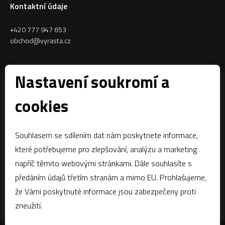
Kontaktní údaje
+420 777 947 653
obchod@vyrasta.cz
Kontakty
Nastavení soukromí a
VYRASTA team s.r.o.
cookies
Spytihněv 145
763 64 Spytihněv
Souhlasem se sdílením dat nám poskytnete informace,
IČ:
28287843
které potřebujeme pro zlepšování, analýzu a marketing
DIČ:
CZ28287843
napříč těmito webovými stránkami. Dále souhlasíte s
předáním údajů třetím stranám a mimo EU. Prohlašujeme,
Zápis dle § 13a obchodního zákoníku:Krajský soud v Brně, oddíl C,
vložka 58796
že Vámi poskytnuté informace jsou zabezpečeny proti
zneužití.