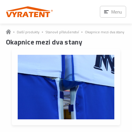
Menu
Další produkty
Stanové příslušenství
Okapnice mezi dva stany
Okapnice mezi dva stany