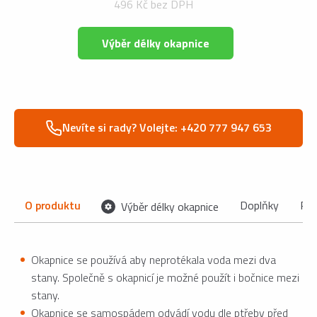
496 Kč bez DPH
Výběr délky okapnice
Nevíte si rady? Volejte: +420 777 947 653
O produktu
Doplňky
Po
Výběr délky okapnice
Okapnice se používá aby neprotékala voda mezi dva
stany. Společně s okapnicí je možné použít i bočnice mezi
stany.
Okapnice se samospádem odvádí vodu dle ptřeby před