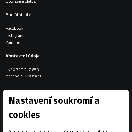
Doprava a platba
Sociální sítě
Facebook
Instagram
YouTube
Kontaktní údaje
+420 777 947 653
obchod@vyrasta.cz
Kontakty
Nastavení soukromí a
VYRASTA team s.r.o.
cookies
Spytihněv 145
763 64 Spytihněv
Souhlasem se sdílením dat nám poskytnete informace,