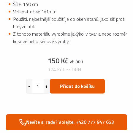
Šíře:
140 cm
Velikost očka:
1x1mm
Použití:
nejbežnější použití je do oken stanů, jako síť proti
hmyzu atd.
Z tohoto materiálu vyrobíme jakýkoliv tvar a nebo rozměr
kusové nebo sériové výroby.
150 Kč
vč. DPH
124 Kč bez DPH
Přidat do košíku
Nevíte si rady? Volejte: +420 777 947 653