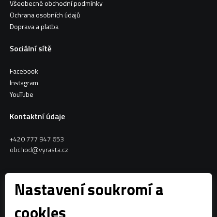
Všeobecné obchodní podmínky
Ochrana osobních údajů
Doprava a platba
Sociální sítě
Facebook
Instagram
YouTube
Kontaktní údaje
+420 777 947 653
obchod@vyrasta.cz
Kontakty
Nastavení soukromí a
VYRASTA team s.r.o.
cookies
Spytihněv 145