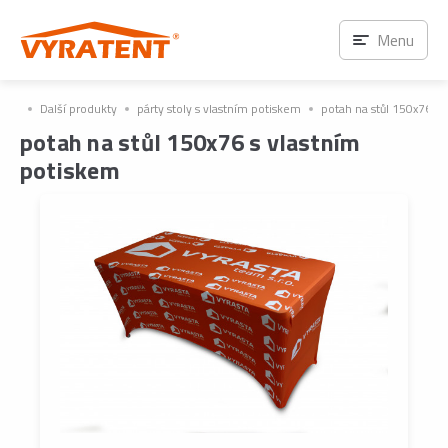
Menu
Další produkty
párty stoly s vlastním potiskem
potah na stůl 150x76 s 
potah na stůl 150x76 s vlastním
potiskem