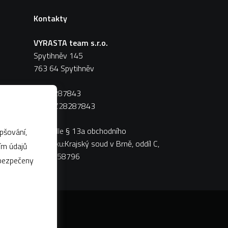
Kontakty
VYRASTA team s.r.o.
Spytihněv 145
763 64 Spytihněv
IČ:
28287843
DIČ:
CZ28287843
Zápis dle § 13a obchodního
pšování,
zákoníku:Krajský soud v Brně, oddíl C,
vložka 58796
abezpečeny