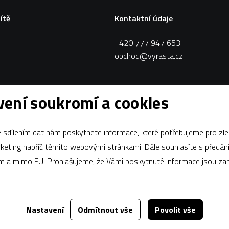
sítě
Kontaktní údaje
+420 777 947 653
obchod@vyrasta.cz
ení soukromí a cookies
sdílením dat nám poskytnete informace, které potřebujeme pro zle
apříč těmito webovými stránkami. Dále souhlasíte s předáním údajů
ám a mimo EU. Prohlašujeme, že Vámi poskytnuté informace jsou z
Nastavení
Odmítnout vše
Povolit vše
Za tímto webem stojí
dgstudio.