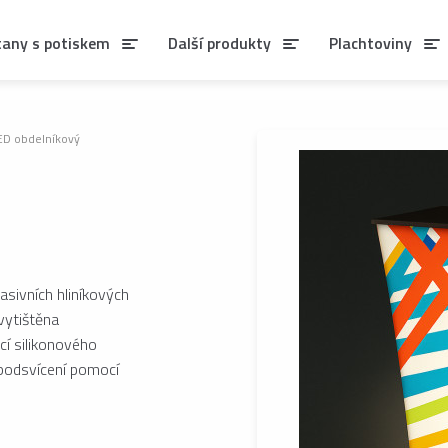
tany s potiskem
Další produkty
Plachtoviny
ED obdelníkový
asivních hliníkových
 vytištěna
í silikonového
 podsvícení pomocí