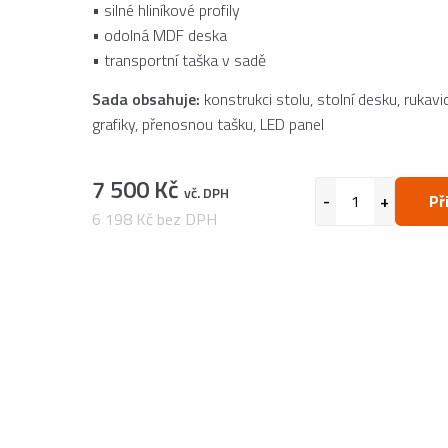
• silné hliníkové profily
• odolná MDF deska
• transportní taška v sadě
Sada obsahuje:
konstrukci stolu, stolní desku, rukav
grafiky, přenosnou tašku, LED panel
7 500 Kč
vč. DPH
Př
6 198 Kč bez DPH