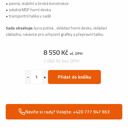
• pevná, stabilní a široká konstrukce
• odolná MDF horní deska
• transportní taška v sadě
Sada obsahuje:
lycra potisk , skládací horní desku, skládací
základnu, rukavice pro uchycení grafiky a přepravní tašku.
8 550 Kč
vč. DPH
7 066 Kč bez DPH
Přidat do košíku
Nevíte si rady? Volejte: +420 777 947 653