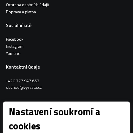
Ochrana osobních údajů
Doprava a platba
Sociální sítě
Facebook
Instagram
YouTube
Kontaktní údaje
+420 777 947 653
obchod@vyrasta.cz
Kontakty
Nastavení soukromí a
VYRASTA team s.r.o.
cookies
Spytihněv 145