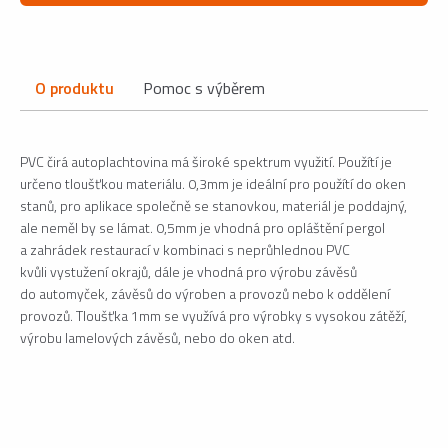
O produktu
Pomoc s výběrem
PVC čirá autoplachtovina má široké spektrum využití. Použítí je
určeno tloušťkou materiálu. 0,3mm je ideální pro použítí do oken
stanů, pro aplikace společně se stanovkou, materiál je poddajný,
ale neměl by se lámat. 0,5mm je vhodná pro opláštění pergol
a zahrádek restaurací v kombinaci s neprůhlednou PVC
kvůli vystužení okrajů, dále je vhodná pro výrobu závěsů
do automyček, závěsů do výroben a provozů nebo k oddělení
provozů. Tloušťka 1mm se využívá pro výrobky s vysokou zátěží,
výrobu lamelových závěsů, nebo do oken atd.