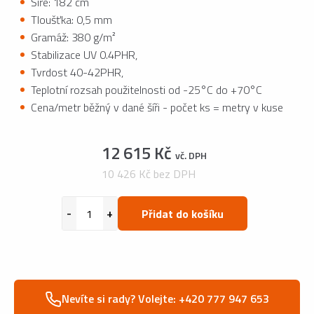
Šíře: 182 cm
Tloušťka: 0,5 mm
Gramáž: 380 g/m²
Stabilizace UV 0.4PHR,
Tvrdost 40-42PHR,
Teplotní rozsah použitelnosti od -25°C do +70°C
Cena/metr běžný v dané šíři - počet ks = metry v kuse
12 615 Kč
vč. DPH
10 426 Kč bez DPH
Přidat do košíku
Nevíte si rady? Volejte: +420 777 947 653