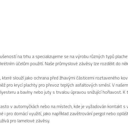
šeností na trhu a specializujeme se na výrobu různých typů plache
étním účelům použití. Naše průmyslové závěsy lze rozdělit do někol
, které slouží jako ochrana před žhavými částicemi roztaveného kov
ěž pro krycí plachty pro převoz teplých asfaltových směsí. V našem
lyesteru a bavlny nebo juty s trvalou úpravou snižující hořlavost. 
é často v automyčkách nebo na místech, kde je vyžadován kontakt s 
né i pro domácí využití, jako například zavětrování pergol nebo opláš
oužívá pro lamelové závěsy.