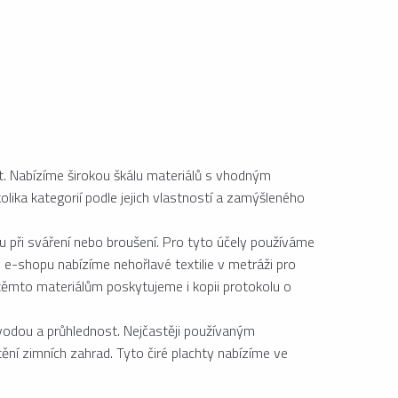
t. Nabízíme širokou škálu materiálů s vhodným
ika kategorií podle jejich vlastností a zamýšleného
u při sváření nebo broušení. Pro tyto účely používáme
 e-shopu nabízíme nehořlavé textilie v metráži pro
K těmto materiálům poskytujeme i kopii protokolu o
vodou a průhlednost. Nejčastěji používaným
tění zimních zahrad. Tyto čiré plachty nabízíme ve