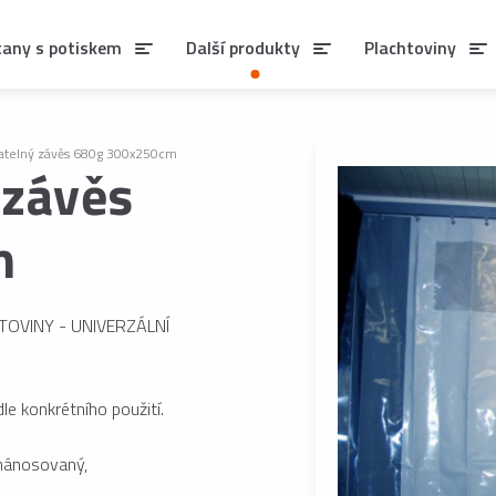
tany s potiskem
Další produkty
Plachtoviny
telný závěs 680g 300x250cm
 závěs
m
OVINY - UNIVERZÁLNÍ
le konkrétního použití.
nánosovaný,