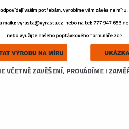
odpovídají vašim potřebám, vyrobíme vám závěs na míru, 
a mailu: vyrasta@vyrasta.cz nebo na tel: 777 947 653 n
nebo využijte našeho poptávkového formuláře zd
e
ME VČETNĚ ZAVĚŠENÍ, PROVÁDÍME I ZAMĚ