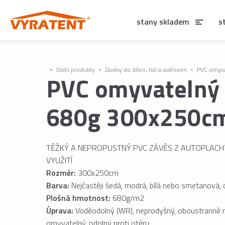
stany skladem
s
Další produkty
Závěsy do dílen, hal a svářoven
PVC omyva
PVC omyvatelný
680g 300x250c
TĚŽKÝ A NEPROPUSTNÝ PVC ZÁVĚS Z AUTOPLACHT
VYUŽITÍ
Rozměr:
300x250cm
Barva:
Nejčastěji šedá, modrá, bílá nebo smetanová, d
Plošná hmotnost:
680g/m2
Úprava:
Voděodolný (WR), neprodyšný, oboustranně 
omyvatelný, odolný proti otěru.