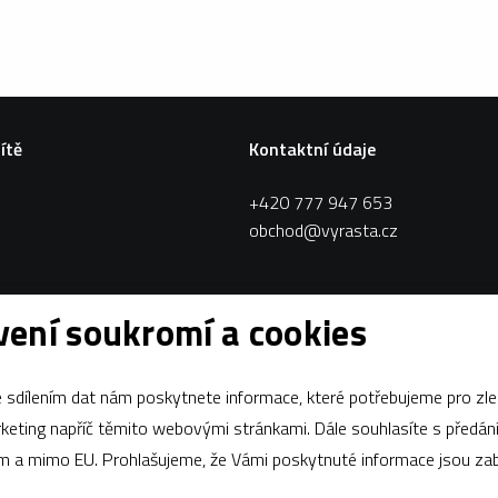
sítě
Kontaktní údaje
+420 777 947 653
obchod@vyrasta.cz
ení soukromí a cookies
sdílením dat nám poskytnete informace, které potřebujeme pro zle
apříč těmito webovými stránkami. Dále souhlasíte s předáním údajů
ám a mimo EU. Prohlašujeme, že Vámi poskytnuté informace jsou z