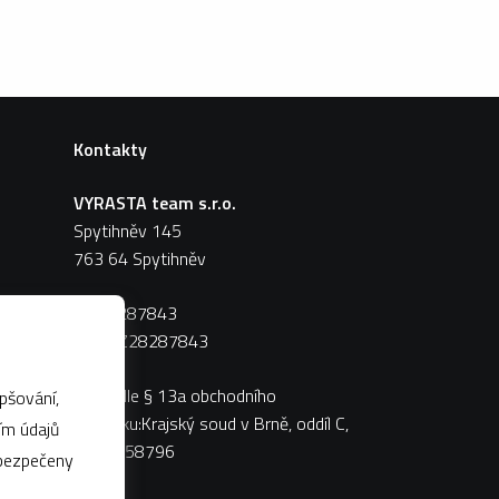
Kontakty
VYRASTA team s.r.o.
Spytihněv 145
763 64 Spytihněv
IČ:
28287843
DIČ:
CZ28287843
Zápis dle § 13a obchodního
pšování,
zákoníku:Krajský soud v Brně, oddíl C,
vložka 58796
abezpečeny