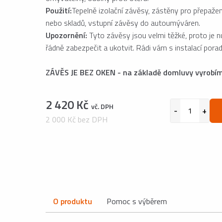
Použití:
Tepelně izolační závěsy, zástěny pro přepažen
nebo skladů, vstupní závěsy do autoumýváren.
Upozornění:
Tyto závěsy jsou velmi těžké, proto je nu
řádně zabezpečit a ukotvit. Rádi vám s instalací pora
ZÁVĚS JE BEZ OKEN - na základě domluvy vyrobím
2 420 Kč
vč. DPH
2 000 Kč bez DPH
O produktu
Pomoc s výběrem