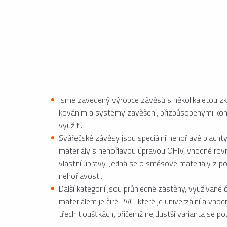
Jsme zavedený výrobce závěsů s několikaletou zku
kováním a systémy zavěšení, přizpůsobenými konkr
využití.
Svářečské závěsy jsou speciální nehořlavé plachty
materiály s nehořlavou úpravou OHIV, vhodné rovn
vlastní úpravy. Jedná se o směsové materiály z po
nehořlavosti.
Další kategorií jsou průhledné zástěny, využívan
materiálem je čiré PVC, které je univerzální a vhod
třech tloušťkách, přičemž nejtlustší varianta se p