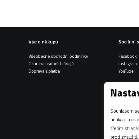
Vše o nákupu
Sociální 
Všeobecné obchodní podmínky
Facebook
Ochrana osobních údajů
Instagram
Doprava a platba
YouTube
Nastav
Souhlasem se 
analýzu a marketing n
třetím stran
proti zneužití.