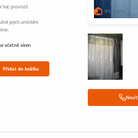
í hal, provozů
tné jejich umístění
díme.
e včetně oken
Přidat do košíku
Nevít