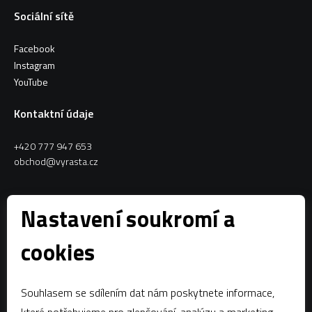
Sociální sítě
Facebook
Instagram
YouTube
Kontaktní údaje
+420 777 947 653
obchod@vyrasta.cz
Kontakty
Nastavení soukromí a
VYRASTA team s.r.o.
cookies
Spytihněv 145
763 64 Spytihněv
Souhlasem se sdílením dat nám poskytnete informace,
IČ:
28287843