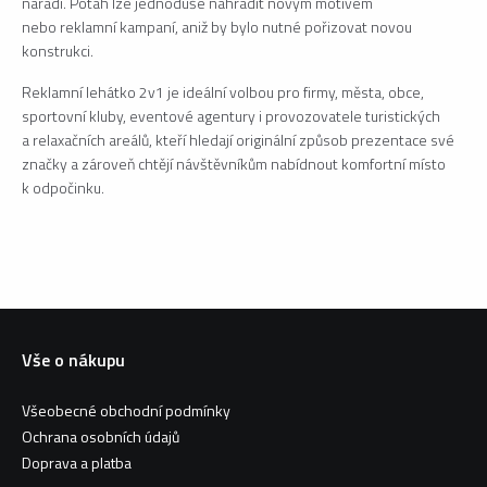
nářadí. Potah lze jednoduše nahradit novým motivem
nebo reklamní kampaní, aniž by bylo nutné pořizovat novou
konstrukci.
Reklamní lehátko 2v1 je ideální volbou pro firmy, města, obce,
sportovní kluby, eventové agentury i provozovatele turistických
a relaxačních areálů, kteří hledají originální způsob prezentace své
značky a zároveň chtějí návštěvníkům nabídnout komfortní místo
k odpočinku.
Vše o nákupu
Všeobecné obchodní podmínky
Ochrana osobních údajů
Doprava a platba