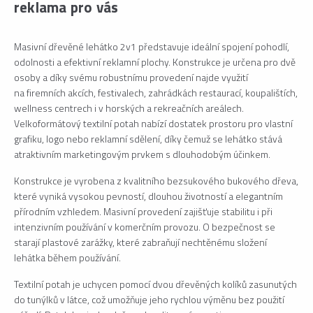
reklama pro vás
Masivní dřevěné lehátko 2v1 představuje ideální spojení pohodlí,
odolnosti a efektivní reklamní plochy. Konstrukce je určena pro dvě
osoby a díky svému robustnímu provedení najde využití
na firemních akcích, festivalech, zahrádkách restaurací, koupalištích,
wellness centrech i v horských a rekreačních areálech.
Velkoformátový textilní potah nabízí dostatek prostoru pro vlastní
grafiku, logo nebo reklamní sdělení, díky čemuž se lehátko stává
atraktivním marketingovým prvkem s dlouhodobým účinkem.
Konstrukce je vyrobena z kvalitního bezsukového bukového dřeva,
které vyniká vysokou pevností, dlouhou životností a elegantním
přírodním vzhledem. Masivní provedení zajišťuje stabilitu i při
intenzivním používání v komerčním provozu. O bezpečnost se
starají plastové zarážky, které zabraňují nechtěnému složení
lehátka během používání.
Textilní potah je uchycen pomocí dvou dřevěných kolíků zasunutých
do tunýlků v látce, což umožňuje jeho rychlou výměnu bez použití