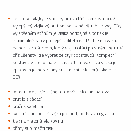
Tento typ vlajky je vhodný pro vnitřní i venkovní použití.
Vylepšený vlajkový prut snese i silné větrné poryvy. Díky
vylepšeným střihům je vlajka poddajná a potisk je
maximálně naplý pro lepší viditělnost. Prut je nacvaknut
na peru s rotátorem, který vlajku otáčí po směru větru. V
příslušenství lze vybrat ze čtyř podstavců. Kompletní
sestava je přenosná v transportním vaku. Na vlajku je
aplikován jednostranný sublimační tisk s průtiskem cca
80%.
konstrukce je částečně hliníková a sklolaminátová
prut je skládací
pružná karabina
kvalitní transportní taška pro prut, podstavu i grafiku
tisk na materiál vlajkovinu
přímý sublimační tisk