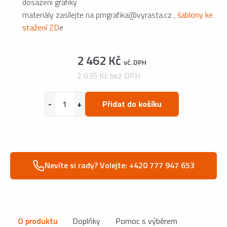
dosazení grafiky
materiály zasílejte na pmgrafika@vyrasta.cz ,
šablony ke
stažení ZD
e
2 462 Kč
vč. DPH
2 035 Kč bez DPH
Přidat do košíku
Nevíte si rady? Volejte: +420 777 947 653
O produktu
Doplňky
Pomoc s výběrem