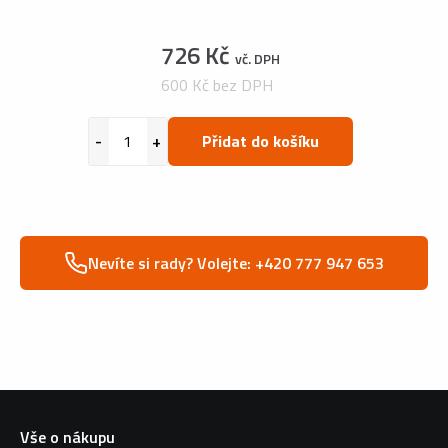
726 Kč
vč. DPH
600 Kč bez DPH
Přidat do košíku
Nevíte si rady? Volejte: +420 777 947 653
Vše o nákupu